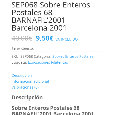
SEP068 Sobre Enteros
Postales 68
BARNAFIL’2001
Barcelona 2001
El
El
40,00
€
9,50
€
IVA INCLUÍDO
precio
precio
original
actual
Sin existencias
era:
es:
SKU:
SEP068
Categoría:
Sobres Enteros Postales
40,00€.
9,50€.
Etiqueta:
Exposiciones Filatélicas
Descripción
Información adicional
Valoraciones (0)
Descripción
Sobre Enteros Postales 68
BARNAFIL’2001 Barcelona 2001