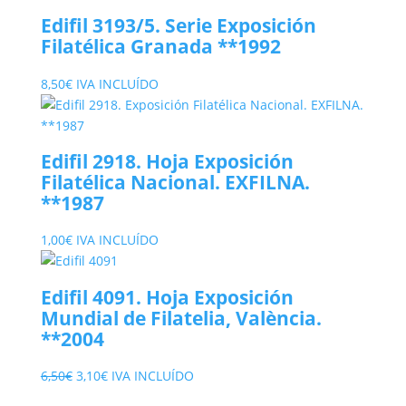
Edifil 3193/5. Serie Exposición
Filatélica Granada **1992
8,50
€
IVA INCLUÍDO
Edifil 2918. Hoja Exposición
Filatélica Nacional. EXFILNA.
**1987
1,00
€
IVA INCLUÍDO
Edifil 4091. Hoja Exposición
Mundial de Filatelia, València.
**2004
El
El
6,50
€
3,10
€
IVA INCLUÍDO
precio
precio