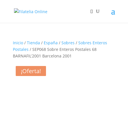
Inicio
/
Tienda
/
España
/
Sobres
/
Sobres Enteros
Postales
/ SEP068 Sobre Enteros Postales 68
BARNAFIL’2001 Barcelona 2001
¡Oferta!
¡Oferta!