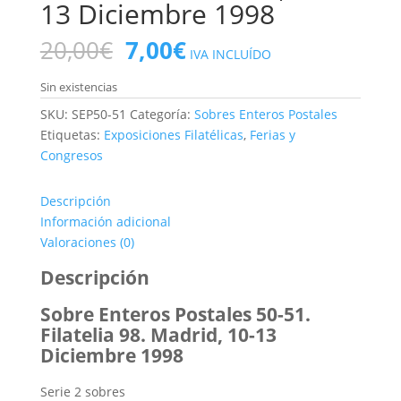
13 Diciembre 1998
El
El
20,00
€
7,00
€
IVA INCLUÍDO
precio
precio
original
actual
Sin existencias
era:
es:
SKU:
SEP50-51
Categoría:
Sobres Enteros Postales
20,00€.
7,00€.
Etiquetas:
Exposiciones Filatélicas
,
Ferias y
Congresos
Descripción
Información adicional
Valoraciones (0)
Descripción
Sobre Enteros Postales 50-51.
Filatelia 98. Madrid, 10-13
Diciembre 1998
Serie 2 sobres