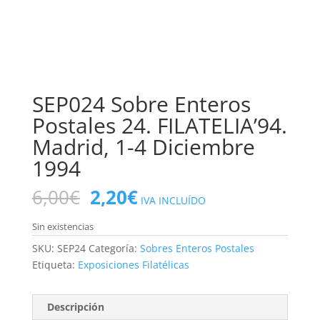
SEP024 Sobre Enteros
Postales 24. FILATELIA’94.
Madrid, 1-4 Diciembre
1994
El
El
6,00
€
2,20
€
IVA INCLUÍDO
precio
precio
original
actual
Sin existencias
era:
es:
SKU:
SEP24
Categoría:
Sobres Enteros Postales
6,00€.
2,20€.
Etiqueta:
Exposiciones Filatélicas
Descripción