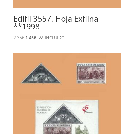
Edifil 3557. Hoja Exfilna
**1998
El
El
2,35
€
1,45
€
IVA INCLUÍDO
precio
precio
original
actual
era:
es:
2,35€.
1,45€.