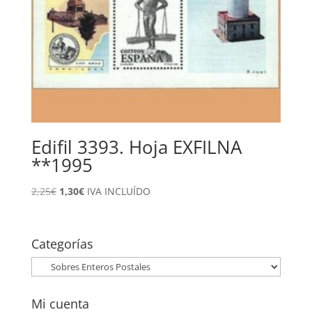
Edifil 3393. Hoja EXFILNA
**1995
El
El
2,25
€
1,30
€
IVA INCLUÍDO
precio
precio
original
actual
era:
es:
Categorías
2,25€.
1,30€.
Mi cuenta