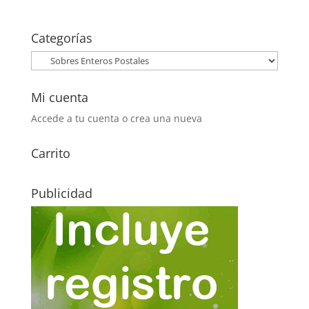
precio
precio
original
actual
era:
es:
Categorías
1,05€.
0,45€.
Mi cuenta
Accede a tu cuenta o crea una nueva
Carrito
Publicidad