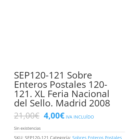
SEP120-121 Sobre
Enteros Postales 120-
121. XL Feria Nacional
del Sello. Madrid 2008
El
El
21,00
€
4,00
€
IVA INCLUÍDO
precio
precio
original
actual
Sin existencias
era:
es:
SKU:
SEP120-121
Categoría:
Sobres Enteros Postales