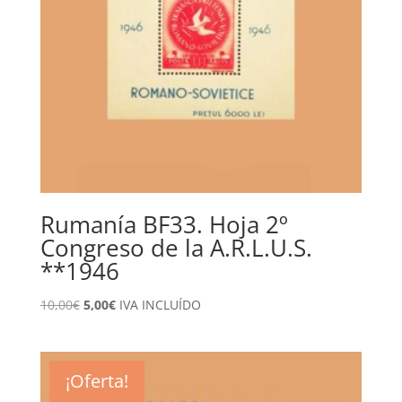
Rumanía BF33. Hoja 2º
Congreso de la A.R.L.U.S.
**1946
El
El
10,00
€
5,00
€
IVA INCLUÍDO
precio
precio
original
actual
era:
es:
¡Oferta!
10,00€.
5,00€.