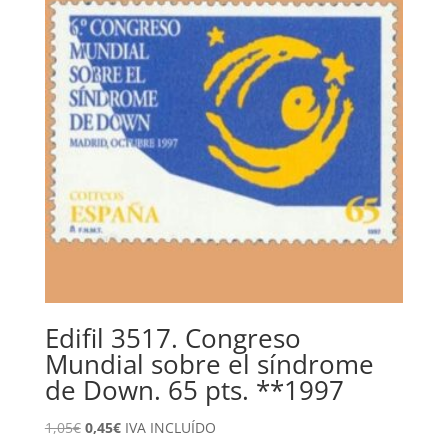
Edifil 3517. Congreso
Mundial sobre el síndrome
de Down. 65 pts. **1997
El
El
1,05
€
0,45
€
IVA INCLUÍDO