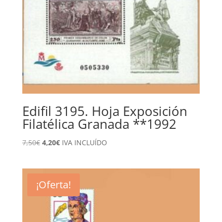
Edifil 3195. Hoja Exposición
Filatélica Granada **1992
El
El
7,50
€
4,20
€
IVA INCLUÍDO
precio
precio
original
actual
era:
es:
¡Oferta!
7,50€.
4,20€.