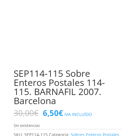
SEP114-115 Sobre
Enteros Postales 114-
115. BARNAFIL 2007.
Barcelona
El
El
30,00
€
6,50
€
IVA INCLUÍDO
precio
precio
original
actual
Sin existencias
era:
es:
SKU:
SEP114-115
Categoría:
Sobres Enteros Postales