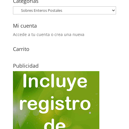
Categorías
2,10€.
1,00€.
Mi cuenta
Accede a tu cuenta o crea una nueva
Carrito
Publicidad