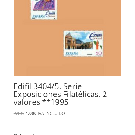
Edifil 3404/5. Serie
Exposiciones Filatélicas. 2
valores **1995
El
El
2,10
€
1,00
€
IVA INCLUÍDO
precio
precio
original
actual
era:
es: