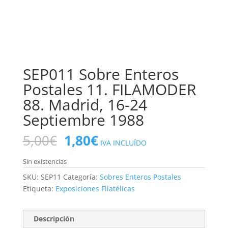
SEP011 Sobre Enteros
Postales 11. FILAMODER
88. Madrid, 16-24
Septiembre 1988
El
El
5,00
€
1,80
€
IVA INCLUÍDO
precio
precio
original
actual
Sin existencias
era:
es:
SKU:
SEP11
Categoría:
Sobres Enteros Postales
5,00€.
1,80€.
Etiqueta:
Exposiciones Filatélicas
Descripción