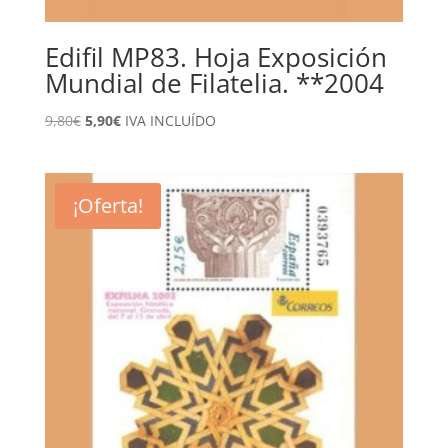
Edifil MP83. Hoja Exposición
Mundial de Filatelia. **2004
El
El
9,80
€
5,90
€
IVA INCLUÍDO
precio
precio
original
actual
era:
es:
¡Oferta!
9,80€.
5,90€.