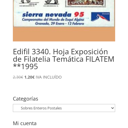
Edifil 3340. Hoja Exposición
de Filatelia Temática FILATEM
**1995
El
El
2,30
€
1,20
€
IVA INCLUÍDO
precio
precio
original
actual
era:
es:
Categorías
2,30€.
1,20€.
Mi cuenta