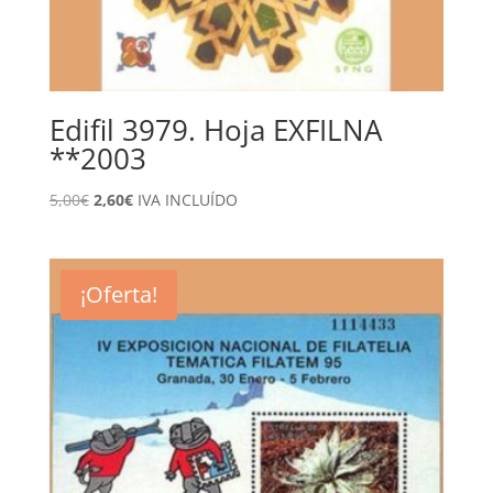
Edifil 3979. Hoja EXFILNA
**2003
El
El
5,00
€
2,60
€
IVA INCLUÍDO
precio
precio
original
actual
era:
es:
¡Oferta!
5,00€.
2,60€.