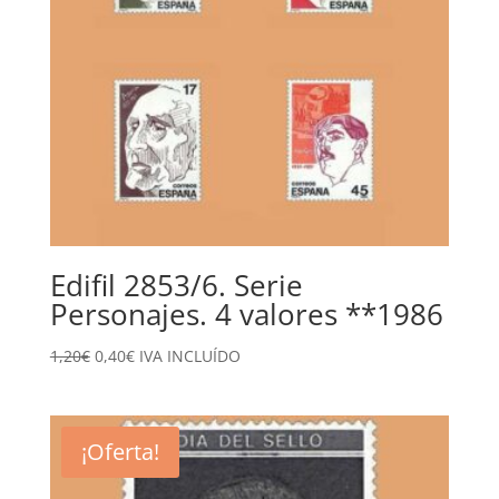
Edifil 2853/6. Serie
Personajes. 4 valores **1986
El
El
1,20
€
0,40
€
IVA INCLUÍDO
precio
precio
original
actual
era:
es:
¡Oferta!
1,20€.
0,40€.