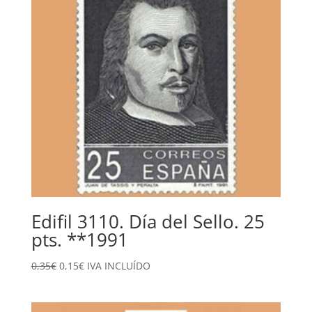
Edifil 3110. Día del Sello. 25
pts. **1991
El
El
0,35
€
0,15
€
IVA INCLUÍDO
precio
precio
original
actual