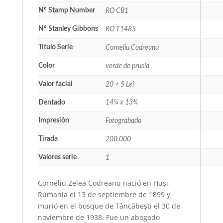
Nº Stamp Number
RO CB1
Nº Stanley Gibbons
RO T1485
Título Serie
Corneliu Codreanu
Color
verde de prusia
Valor facial
20 + 5 Lei
Dentado
14¼ x 13¾
Impresión
Fotograbado
Tirada
200.000
Valores serie
1
Corneliu Zelea Codreanu nació en Huşi,
Rumania el 13 de septiembre de 1899 y
murió en el bosque de Tâncăbeşti el 30 de
noviembre de 1938. Fue un abogado