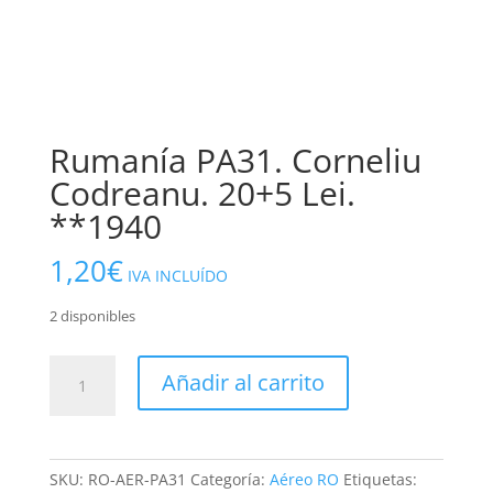
Rumanía PA31. Corneliu
Codreanu. 20+5 Lei.
**1940
1,20
€
IVA INCLUÍDO
2 disponibles
Rumanía
Añadir al carrito
PA31.
Corneliu
Codreanu.
20+5
SKU:
RO-AER-PA31
Categoría:
Aéreo RO
Etiquetas: