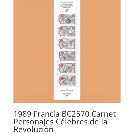
era:
es:
0,35€.
0,15€.
1989 Francia BC2570 Carnet
Personajes Célebres de la
Revolución