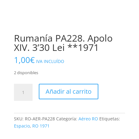
Rumanía PA228. Apolo
XIV. 3’30 Lei **1971
1,00
€
IVA INCLUÍDO
2 disponibles
Rumanía
Añadir al carrito
PA228.
Apolo
XIV.
3'30
SKU:
RO-AER-PA228
Categoría:
Aéreo RO
Etiquetas:
Lei
Espacio
,
RO 1971
**1971
cantidad