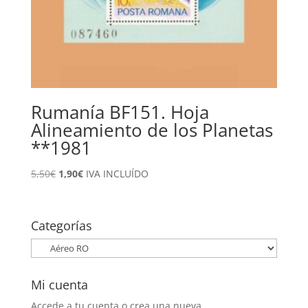
Rumanía BF151. Hoja
Alineamiento de los Planetas
**1981
El
El
5,50
€
1,90
€
IVA INCLUÍDO
precio
precio
original
actual
era:
es:
Categorías
5,50€.
1,90€.
Mi cuenta
Accede a tu cuenta o crea una nueva