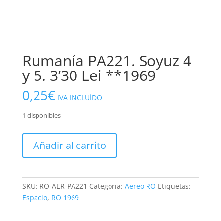
Rumanía PA221. Soyuz 4
y 5. 3’30 Lei **1969
0,25
€
IVA INCLUÍDO
1 disponibles
Rumanía
Añadir al carrito
PA221.
Soyuz
4
y
SKU:
RO-AER-PA221
Categoría:
Aéreo RO
Etiquetas:
5.
Espacio
,
RO 1969
3'30
Lei