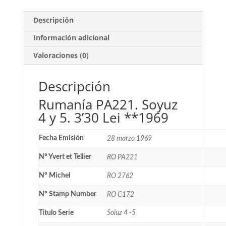
**1969
cantidad
Descripción
Información adicional
Valoraciones (0)
Descripción
Rumanía PA221. Soyuz
4 y 5. 3’30 Lei **1969
Fecha Emisión
28 marzo 1969
Nº Yvert et Tellier
RO PA221
Nº Michel
RO 2762
Nº Stamp Number
RO C172
Título Serie
Soiuz 4 -5