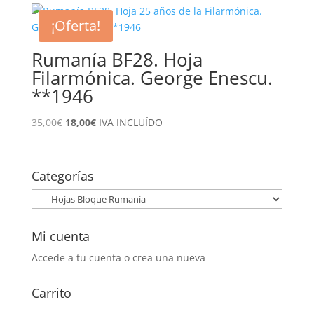
¡Oferta!
Rumanía BF28. Hoja
Filarmónica. George Enescu.
**1946
El
El
35,00
€
18,00
€
IVA INCLUÍDO
precio
precio
original
actual
era:
es:
Categorías
35,00€.
18,00€.
Mi cuenta
Accede a tu cuenta o crea una nueva
Carrito