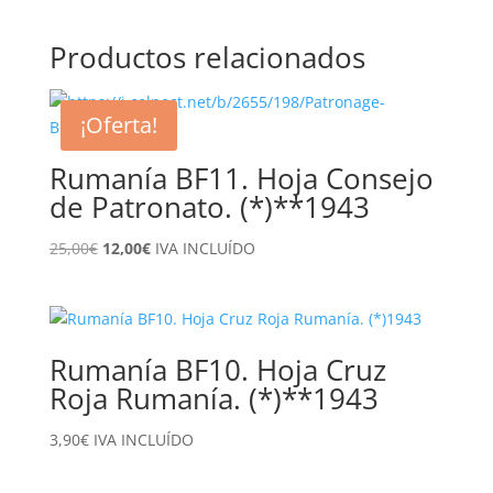
Productos relacionados
¡Oferta!
Rumanía BF11. Hoja Consejo
de Patronato. (*)**1943
El
El
25,00
€
12,00
€
IVA INCLUÍDO
precio
precio
original
actual
era:
es:
25,00€.
12,00€.
Rumanía BF10. Hoja Cruz
Roja Rumanía. (*)**1943
3,90
€
IVA INCLUÍDO