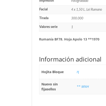
Impresión
Fotograbado
Facial
4 x 1,50 L. Lei Rumano
Tirada
300.000
Valores serie
1
Rumanía BF78. Hoja Apolo 13 **1970
Información adicional
Hojita Bloque
Ң
Nuevo sin
** MNH
fijasellos