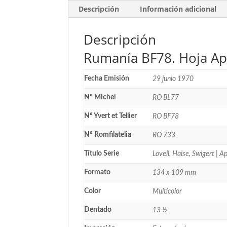
Descripción
Información adicional
Descripción
Rumanía BF78. Hoja Ap
Fecha Emisión
29 junio 1970
Nº Michel
RO BL77
Nº Yvert et Tellier
RO BF78
Nº Romfilatelia
RO 733
Título Serie
Lovell, Haise, Swigert | A
Formato
134 x 109 mm
Color
Multicolor
Dentado
13 ½