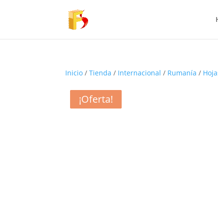
Inicio
/
Tienda
/
Internacional
/
Rumanía
/
Hoja
¡Oferta!
¡Oferta!
¡Oferta!