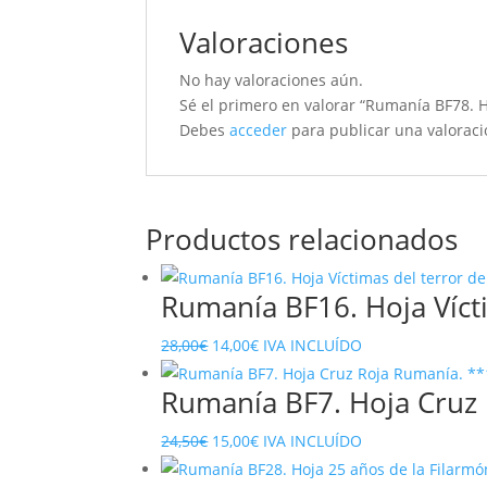
Valoraciones
No hay valoraciones aún.
Sé el primero en valorar “Rumanía BF78. 
Debes
acceder
para publicar una valoraci
Productos relacionados
Rumanía BF16. Hoja Vícti
El
El
28,00
€
14,00
€
IVA INCLUÍDO
precio
precio
Rumanía BF7. Hoja Cruz 
original
actual
era:
es:
El
El
24,50
€
15,00
€
IVA INCLUÍDO
28,00€.
14,00€.
precio
precio