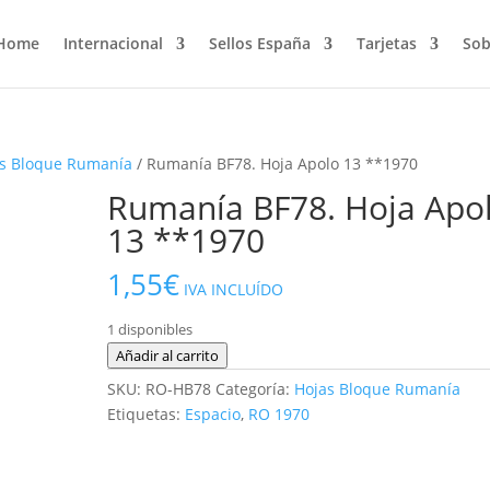
Home
Internacional
Sellos España
Tarjetas
Sob
s Bloque Rumanía
/ Rumanía BF78. Hoja Apolo 13 **1970
Rumanía BF78. Hoja Apo
13 **1970
1,55
€
IVA INCLUÍDO
1 disponibles
Rumanía
Añadir al carrito
BF78.
SKU:
RO-HB78
Categoría:
Hojas Bloque Rumanía
Hoja
Etiquetas:
Espacio
,
RO 1970
Apolo
13
**1970