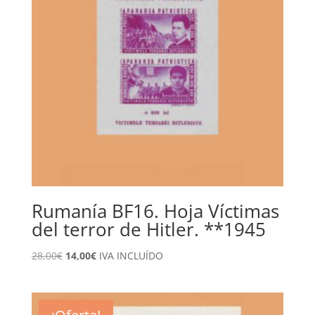
Rumanía BF16. Hoja Víctimas
del terror de Hitler. **1945
El
El
28,00
€
14,00
€
IVA INCLUÍDO
precio
precio
original
actual
era:
es: