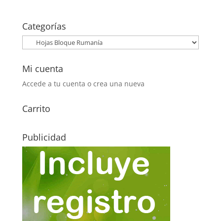
original
actual
era:
es:
Categorías
50,00€.
21,00€.
Mi cuenta
Accede a tu cuenta o crea una nueva
Carrito
Publicidad