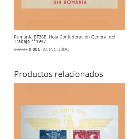
Rumanía BF36B. Hoja Confederación General del
Trabajo **1947
El
El
20,00
€
9,00
€
IVA INCLUÍDO
precio
precio
original
actual
era:
es:
Productos relacionados
20,00€.
9,00€.