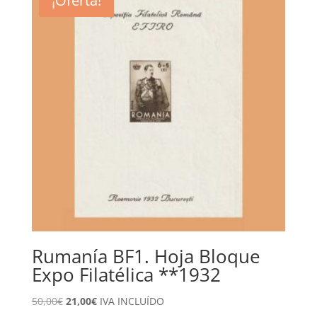
¡Oferta!
28,00€.
14,00€.
Rumanía BF1. Hoja Bloque
Expo Filatélica **1932
El
El
50,00
€
21,00
€
IVA INCLUÍDO
precio
precio