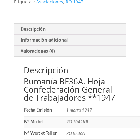
del
Etiquetas:
Asociaciones
,
RO 1947
Trabajo
**1947
cantidad
Descripción
Información adicional
Valoraciones (0)
Descripción
Rumanía BF36A. Hoja
Confederación General
de Trabajadores **1947
Fecha Emisión
1 marzo 1947
Nº Michel
RO 1041KB
Nº Yvert et Tellier
RO BF36A