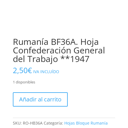
Rumanía BF36A. Hoja
Confederación General
del Trabajo **1947
2,50
€
IVA INCLUÍDO
1 disponibles
Rumanía
Añadir al carrito
BF36A.
Hoja
Confederación
General
SKU:
RO-HB36A
Categoría:
Hojas Bloque Rumanía