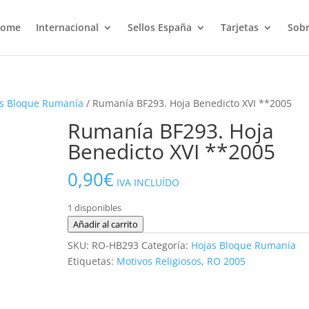
ome
Internacional
Sellos España
Tarjetas
Sobr
s Bloque Rumanía
/ Rumanía BF293. Hoja Benedicto XVI **2005
Rumanía BF293. Hoja
Benedicto XVI **2005
0,90
€
IVA INCLUÍDO
1 disponibles
Rumanía
Añadir al carrito
BF293.
SKU:
RO-HB293
Categoría:
Hojas Bloque Rumanía
Hoja
Etiquetas:
Motivos Religiosos
,
RO 2005
Benedicto
XVI
**2005