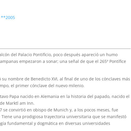
s **2005
cón del Palacio Pontificio, poco después apareció un humo
 campanas empezaron a sonar; una señal de que el 265º Pontífice
ó su nombre de Benedicto XVI, al final de uno de los cónclaves más
iempo, el primer cónclave del nuevo milenio.
ctavo Papa nacido en Alemania en la historia del papado, nacido el
 de Marktl am Inn.
 se convirtió en obispo de Munich y, a los pocos meses, fue
 Tiene una prodigiosa trayectoria universitaria que se manifestó
ogía fundamental y dogmática en diversas universidades