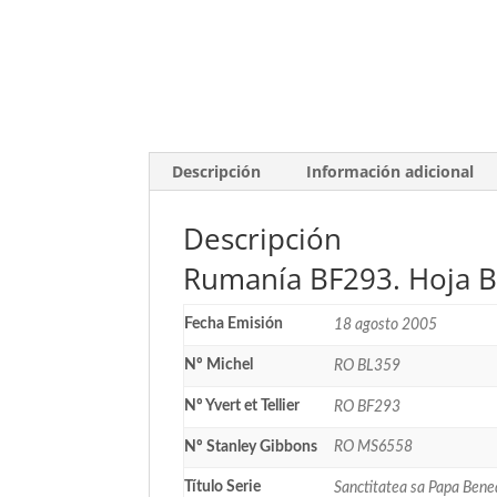
Descripción
Información adicional
Descripción
Rumanía BF293. Hoja B
Fecha Emisión
18 agosto 2005
Nº Michel
RO BL359
Nº Yvert et Tellier
RO BF293
Nº Stanley Gibbons
RO MS6558
Título Serie
Sanctitatea sa Papa Bened