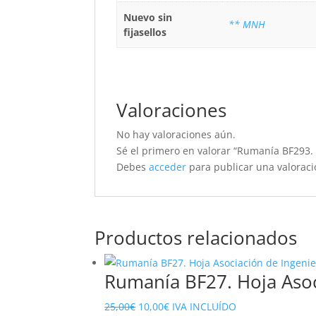
Nuevo sin
** MNH
fijasellos
Valoraciones
No hay valoraciones aún.
Sé el primero en valorar “Rumanía BF293.
Debes
acceder
para publicar una valoraci
Productos relacionados
Rumanía BF27. Hoja Asoc
El
El
25,00
€
10,00
€
IVA INCLUÍDO