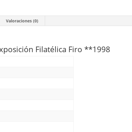
Filatélica
Firo
**1998
Valoraciones (0)
cantidad
posición Filatélica Firo **1998