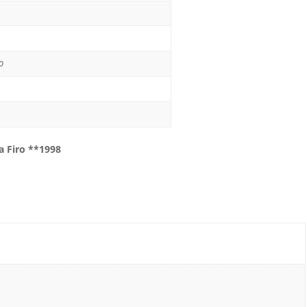
o
a Firo **1998