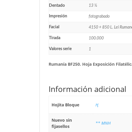
Dentado
13 ¼
Impresión
fotograbado
Facial
4150 + 850 L. Lei Ruman
Tirada
100.000
Valores serie
1
Rumanía BF250. Hoja Exposición Filatélic
Información adicional
Hojita Bloque
Ң
Nuevo sin
** MNH
fijasellos