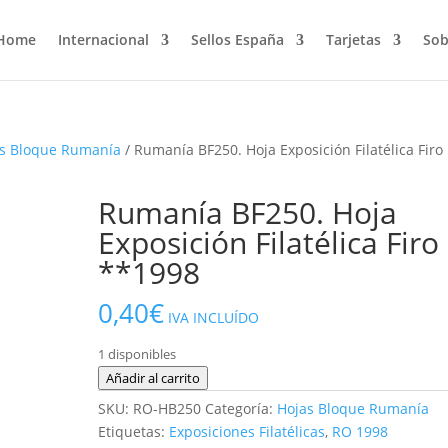
Home
Internacional
Sellos España
Tarjetas
Sob
s Bloque Rumanía
/ Rumanía BF250. Hoja Exposición Filatélica Firo
Rumanía BF250. Hoja
Exposición Filatélica Firo
**1998
0,40
€
IVA INCLUÍDO
1 disponibles
Rumanía
Añadir al carrito
BF250.
SKU:
RO-HB250
Categoría:
Hojas Bloque Rumanía
Hoja
Etiquetas:
Exposiciones Filatélicas
,
RO 1998
Exposición