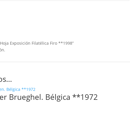
oja Exposición Filatélica Firo **1998”
ón.
os…
er Brueghel. Bélgica **1972