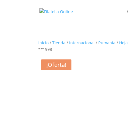
Inicio
/
Tienda
/
Internacional
/
Rumanía
/
Hoja
**1998
¡Oferta!
¡Oferta!