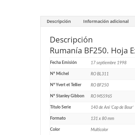
Descripción
Información adicional
Descripción
Rumanía BF250. Hoja Ex
Fecha Emisión
17 septiembre 1998
Nº Michel
RO BL311
Nº Yvert et Tellier
RO BF250
Nº Stanley Gibbon
RO MS5965
Título Serie
140 de Ani ‘Cap de Bour’
Formato
131 x 80 mm
Color
Multicolor