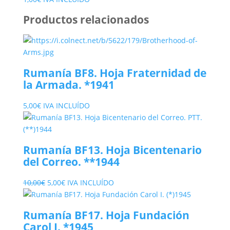
Productos relacionados
Rumanía BF8. Hoja Fraternidad de
la Armada. *1941
5,00
€
IVA INCLUÍDO
Rumanía BF13. Hoja Bicentenario
del Correo. **1944
El
El
10,00
€
5,00
€
IVA INCLUÍDO
precio
precio
original
actual
Rumanía BF17. Hoja Fundación
era:
es:
Carol I. *1945
10,00€.
5,00€.