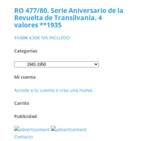
era:
es:
RO 477/80. Serie Aniversario de la
15,00€.
4,50€.
Revuelta de Transilvania. 4
valores **1935
El
El
11,50
€
4,50
€
IVA INCLUÍDO
precio
precio
Categorías
original
actual
era:
es:
11,50€.
4,50€.
Mi cuenta
Accede a tu cuenta o crea una nueva
Carrito
Publicidad
Contacto