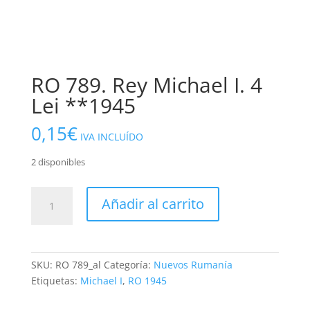
RO 789. Rey Michael I. 4
Lei **1945
0,15
€
IVA INCLUÍDO
2 disponibles
RO
Añadir al carrito
789.
Rey
Michael
I.
SKU:
RO 789_al
Categoría:
Nuevos Rumanía
4
Etiquetas:
Michael I
,
RO 1945
Lei
**1945