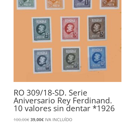
RO 309/18-SD. Serie
Aniversario Rey Ferdinand.
10 valores sin dentar *1926
El
El
100,00
€
39,00
€
IVA INCLUÍDO
precio
precio
original
actual