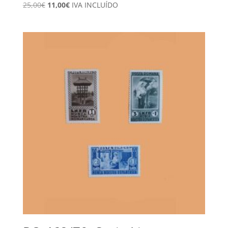
El
El
25,00
€
11,00
€
IVA INCLUÍDO
precio
precio
original
actual
era:
es:
25,00€.
11,00€.