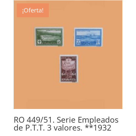
era:
es:
¡Oferta!
100,00€.
39,00€.
RO 449/51. Serie Empleados
de P.T.T. 3 valores. **1932