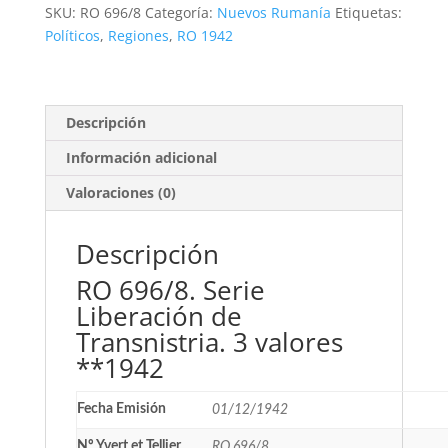
de
SKU:
RO 696/8
Categoría:
Nuevos Rumanía
Etiquetas:
Transnistria.
Políticos
,
Regiones
,
RO 1942
3
valores
**1942
cantidad
Descripción
Información adicional
Valoraciones (0)
Descripción
RO 696/8. Serie
Liberación de
Transnistria. 3 valores
**1942
Fecha Emisión
01/12/1942
Nº Yvert et Tellier
RO 696/8