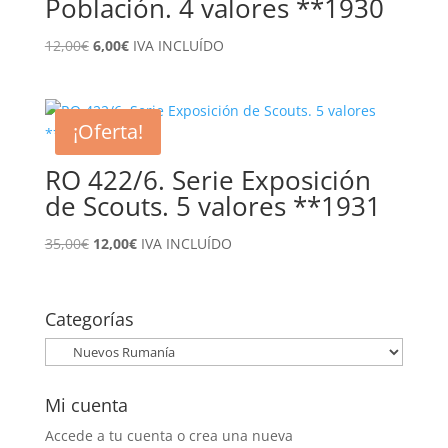
Población. 4 valores **1930
El
El
12,00
€
6,00
€
IVA INCLUÍDO
precio
precio
original
actual
era:
es:
¡Oferta!
12,00€.
6,00€.
RO 422/6. Serie Exposición
de Scouts. 5 valores **1931
El
El
35,00
€
12,00
€
IVA INCLUÍDO
precio
precio
original
actual
era:
es:
Categorías
35,00€.
12,00€.
Mi cuenta
Accede a tu cuenta o crea una nueva