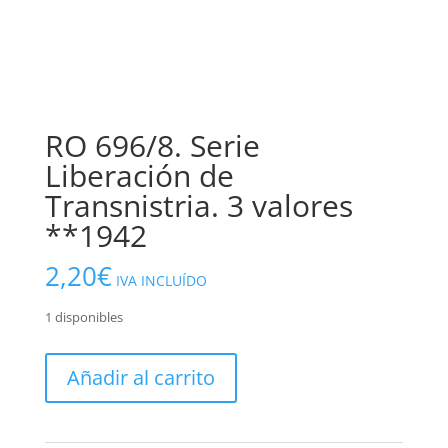
RO 696/8. Serie
Liberación de
Transnistria. 3 valores
**1942
2,20
€
IVA INCLUÍDO
1 disponibles
RO
Añadir al carrito
696/8.
Serie
Liberación