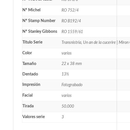
Nº Michel
RO 752/4
Nº Stamp Number
RO B192/4
Nº Stanley Gibbons
RO 1559/61
Título Serie
Transnistria, Un an de la cucerire | Miron
Color
varios
Tamaño
22 x 38 mm
Dentado
13½
Impresión
Fotograbado
Facial
varios
Tirada
50.000
Valores serie
3