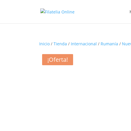
Inicio
/
Tienda
/
Internacional
/
Rumanía
/
Nue
¡Oferta!
¡Oferta!