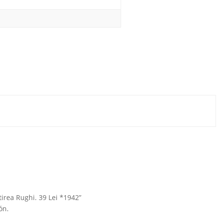
irea Rughi. 39 Lei *1942”
ón.