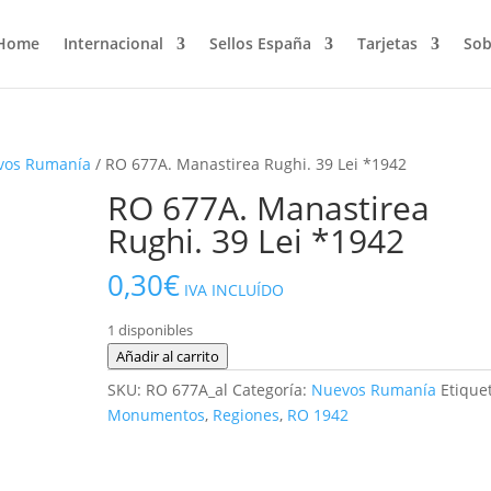
Home
Internacional
Sellos España
Tarjetas
Sob
vos Rumanía
/ RO 677A. Manastirea Rughi. 39 Lei *1942
RO 677A. Manastirea
Rughi. 39 Lei *1942
0,30
€
IVA INCLUÍDO
1 disponibles
RO
Añadir al carrito
677A.
SKU:
RO 677A_al
Categoría:
Nuevos Rumanía
Etique
Manastirea
Monumentos
,
Regiones
,
RO 1942
Rughi.
39
Lei