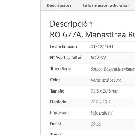
Descripción
Información adicional
Descripción
RO 677A. Manastirea Ru
Fecha Emisión
01/12/1941
Nº Yvert et Tellier
RO 677A
Título Serie
Soroca-Basarabia (Manast
Color
Verde azul oscuro
Tamaño
33,5 x 28,5 mm
Dentado
13¼ x 13¼
Impresión
Fotograbado
Facial
39 Lei