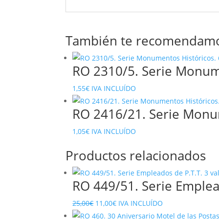
También te recomendam
RO 2310/5. Serie Monume
1,55
€
IVA INCLUÍDO
RO 2416/21. Serie Monum
1,05
€
IVA INCLUÍDO
Productos relacionados
RO 449/51. Serie Emplead
El
El
25,00
€
11,00
€
IVA INCLUÍDO
precio
precio