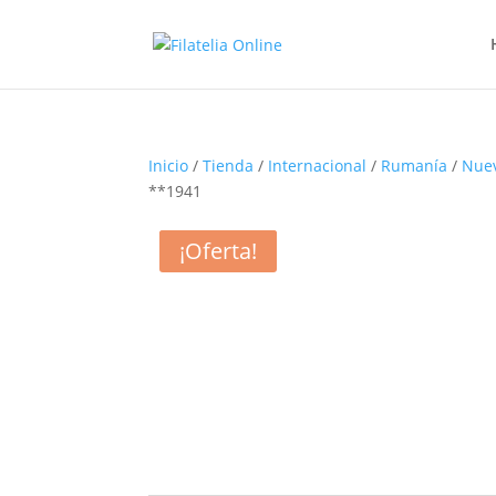
Inicio
/
Tienda
/
Internacional
/
Rumanía
/
Nue
**1941
¡Oferta!
¡Oferta!