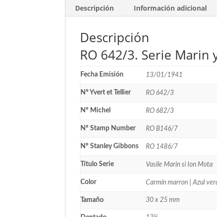
Descripción
Información adicional
Descripción
RO 642/3. Serie Marin 
Fecha Emisión
13/01/1941
Nº Yvert et Tellier
RO 642/3
Nº Michel
RO 682/3
Nº Stamp Number
RO B146/7
Nº Stanley Gibbons
RO 1486/7
Título Serie
Vasile Marin si Ion Mota
Color
Carmín marron | Azul ver
Tamaño
30 x 25 mm