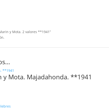
 Marin y Mota. 2 valores **1941”
ón.
os…
n y Mota. Majadahonda. **1941