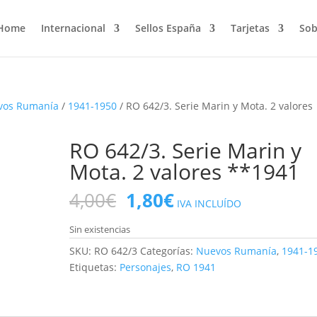
Home
Internacional
Sellos España
Tarjetas
Sob
vos Rumanía
/
1941-1950
/ RO 642/3. Serie Marin y Mota. 2 valores
RO 642/3. Serie Marin y
Mota. 2 valores **1941
El
El
4,00
€
1,80
€
IVA INCLUÍDO
precio
precio
original
actual
Sin existencias
era:
es:
SKU:
RO 642/3
Categorías:
Nuevos Rumanía
,
1941-1
4,00€.
1,80€.
Etiquetas:
Personajes
,
RO 1941