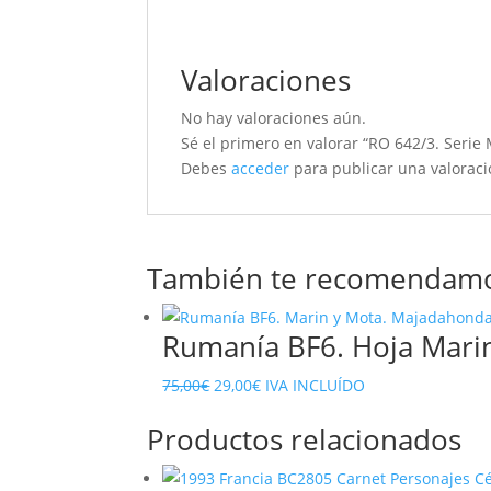
Valoraciones
No hay valoraciones aún.
Sé el primero en valorar “RO 642/3. Serie
Debes
acceder
para publicar una valoraci
También te recomendam
Rumanía BF6. Hoja Mari
El
El
75,00
€
29,00
€
IVA INCLUÍDO
precio
precio
Productos relacionados
original
actual
era:
es: