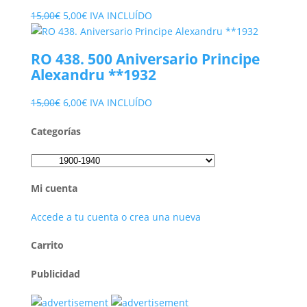
El
El
15,00
€
5,00
€
IVA INCLUÍDO
precio
precio
original
actual
RO 438. 500 Aniversario Principe
era:
es:
Alexandru **1932
15,00€.
5,00€.
El
El
15,00
€
6,00
€
IVA INCLUÍDO
precio
precio
Categorías
original
actual
era:
es:
15,00€.
6,00€.
Mi cuenta
Accede a tu cuenta o crea una nueva
Carrito
Publicidad