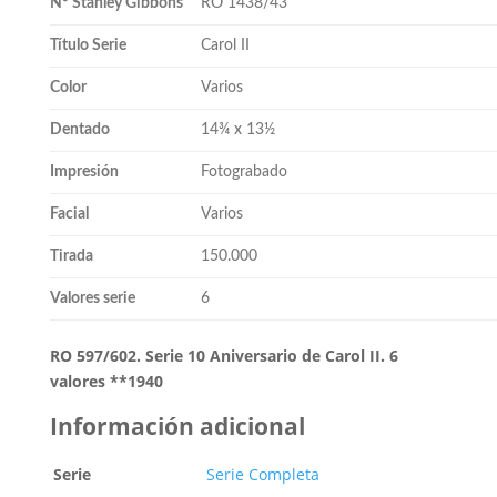
Nº Stanley Gibbons
RO 1438/43
Título Serie
Carol II
Color
Varios
Dentado
14¾ x 13½
Impresión
Fotograbado
Facial
Varios
Tirada
150.000
Valores serie
6
RO 597/602. Serie 10 Aniversario de Carol II. 6
valores **1940
Información adicional
Serie
Serie Completa