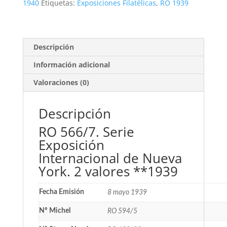
Nueva
1940
Etiquetas:
Exposiciones Filatélicas
,
RO 1939
York.
2
valores
**1939
Descripción
cantidad
Información adicional
Valoraciones (0)
Descripción
RO 566/7. Serie
Exposición
Internacional de Nueva
York. 2 valores **1939
Fecha Emisión
8 mayo 1939
Nº Michel
RO 594/5