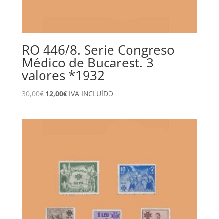
RO 446/8. Serie Congreso
Médico de Bucarest. 3
valores *1932
El
El
30,00
€
12,00
€
IVA INCLUÍDO
precio
precio
original
actual
era:
es:
30,00€.
12,00€.