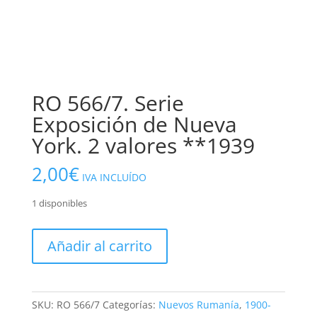
RO 566/7. Serie
Exposición de Nueva
York. 2 valores **1939
2,00
€
IVA INCLUÍDO
1 disponibles
RO
Añadir al carrito
566/7.
Serie
Exposición
de
SKU:
RO 566/7
Categorías:
Nuevos Rumanía
,
1900-