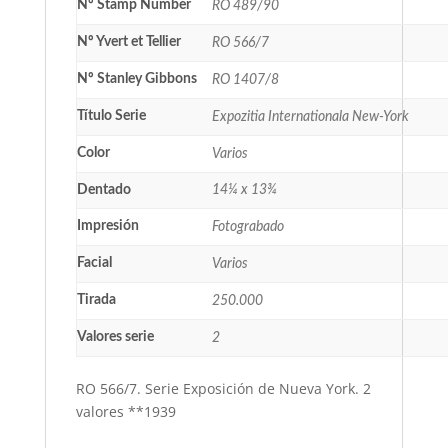
Nº Stamp Number
RO 489/90
Nº Yvert et Tellier
RO 566/7
Nº Stanley Gibbons
RO 1407/8
Título Serie
Expozitia Internationala New-York
Color
Varios
Dentado
14¼ x 13¾
Impresión
Fotograbado
Facial
Varios
Tirada
250.000
Valores serie
2
RO 566/7. Serie Exposición de Nueva York. 2
valores **1939