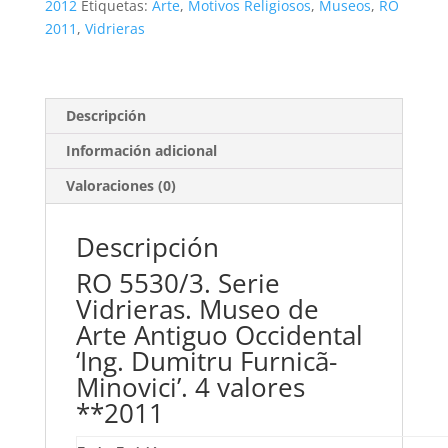
valores
2012
Etiquetas:
Arte
,
Motivos Religiosos
,
Museos
,
RO
**2011
2011
,
Vidrieras
cantidad
Descripción
Información adicional
Valoraciones (0)
Descripción
RO 5530/3. Serie
Vidrieras. Museo de
Arte Antiguo Occidental
‘Ing. Dumitru Furnicã-
Minovici’. 4 valores
**2011