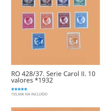
RO 428/37. Serie Carol II. 10
valores *1932
155,00
€
IVA INCLUÍDO
Valorado
con
5.00
de 5