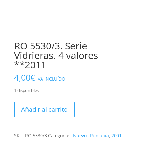
RO 5530/3. Serie
Vidrieras. 4 valores
**2011
4,00
€
IVA INCLUÍDO
1 disponibles
RO
Añadir al carrito
5530/3.
Serie
Vidrieras.
4
SKU:
RO 5530/3
Categorías:
Nuevos Rumanía
,
2001-