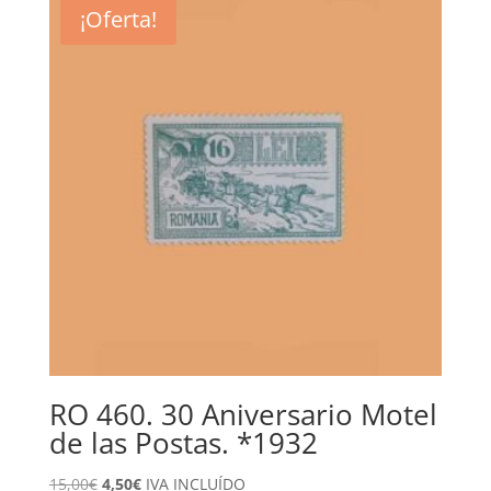
¡Oferta!
RO 460. 30 Aniversario Motel
de las Postas. *1932
El
El
15,00
€
4,50
€
IVA INCLUÍDO