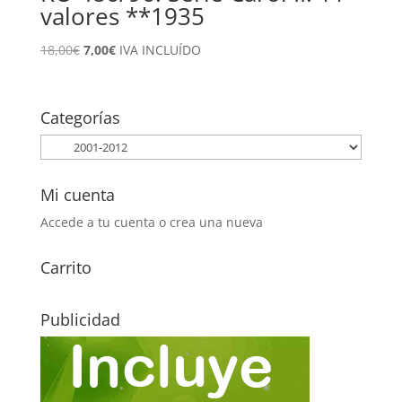
valores **1935
El
El
18,00
€
7,00
€
IVA INCLUÍDO
precio
precio
original
actual
era:
es:
Categorías
18,00€.
7,00€.
Mi cuenta
Accede a tu cuenta o crea una nueva
Carrito
Publicidad