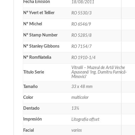
Fecha Emisión
18/08/2011
Nº Yvert et Tellier
RO 5530/3
Nº Michel
RO 6546/9
Nº Stamp Number
RO 5285/8
Nº Stanley Gibbons
RO 7154/7
Nº Romfilatelia
RO 1910-1/4
Vitralii – Muzeul de Artã Veche
Título Serie
Apuseanã ‘Ing. Dumitru Furnicã-
Minovici’
Tamaño
33 x 48 mm
Color
multicolor
Dentado
13¼
Impresión
Litografía offset
Facial
varios