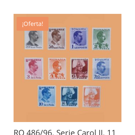
precio
precio
original
actual
era:
es:
¡Oferta!
15,00€.
4,50€.
RO 486/96. Serie Carol II. 11