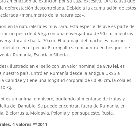
 está amenazado de extinción por su caza excesiva. Otra causa que
s la deforestación descontrolada. Debido a la acumulación de estos
y declarada «monumento de la naturaleza».
ición en la naturaleza es muy rara. Esta especie de ave es parte de
anzar un peso de 4-5 kg, con una envergadura de 90 cm, mientras
envergadura de hasta 70 cm. El plumaje del macho es marrón
de metálico en el pecho. El urogallo se encuentra en bosques de
ovenia, Rumania, Escocia y Siberia.
es), ilustrado en el sello con un valor nominal de
8,10 lei
, es
e nuestro país. Entró en Rumanía desde la antigua URSS a
lia Canidae y tiene una longitud corporal de 60-90 cm, la cola es
10 kg.
not es un animal omnívoro, pudiendo alimentarse de frutas y
l delta del Danubio. Se puede encontrar, fuera de Rumania, en
ia, Bielorrusia, Moldavia, Polonia y, por supuesto, Rusia.
ales. 4 valores **2011