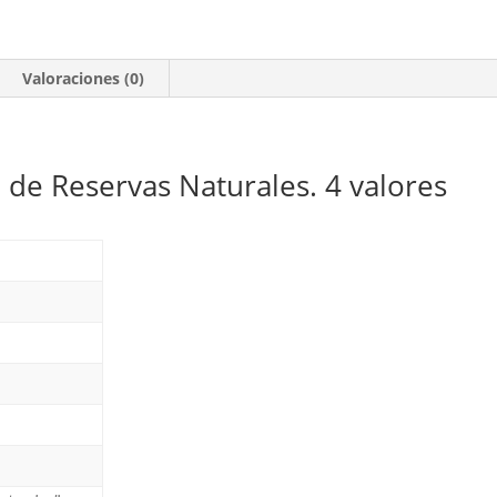
de
Reservas
Naturales.
Valoraciones (0)
4
valores
**2011
 de Reservas Naturales. 4 valores
cantidad