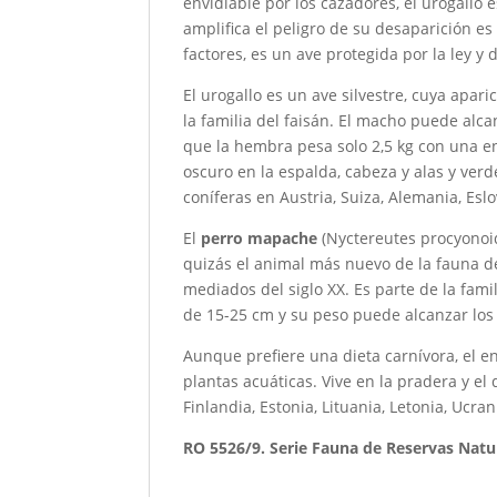
envidiable por los cazadores, el urogallo
amplifica el peligro de su desaparición e
factores, es un ave protegida por la ley 
El urogallo es un ave silvestre, cuya apar
la familia del faisán. El macho puede alc
que la hembra pesa solo 2,5 kg con una 
oscuro en la espalda, cabeza y alas y ver
coníferas en Austria, Suiza, Alemania, Esl
El
perro mapache
(Nyctereutes procyonoid
quizás el animal más nuevo de la fauna d
mediados del siglo XX. Es parte de la fami
de 15-25 cm y su peso puede alcanzar los 
Aunque prefiere una dieta carnívora, el e
plantas acuáticas. Vive en la pradera y e
Finlandia, Estonia, Lituania, Letonia, Ucran
RO 5526/9. Serie Fauna de Reservas Natur