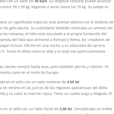
sello con un valor de
30 bani
. Su longitud corporal puede alcanzar
 entre 30 y 50 kg, llegando a veces hasta los 70 kg. Su pelaje es
tiene un significado especial: este animal totémico es el símbolo de
de los geto-dacios. Su estandarte también mostraba un animal con
a los romanos, el lobo está vinculado a la propia fundación del
eyenda del lobo que alimentó a Rómulo y Remo, los creadores de
iajar incluso 100 km en una noche, y su velocidad de carrera
/ h. Tanto el olfato como el oído y la vista son particularmente
ras, desde conejos hasta osos, pero también perros y ratones. Es
umanía como en el resto de Europa.
ada en el sello con un valor nominal de
4,50 lei
.
ida en verano en los juncos de las regiones pantanosas del delta
a y su color es marrón rojizo. Tiene un cuello largo y delgado. El
do en el sello con un valor facial de
5,00 lei
. Considerado un trofeo