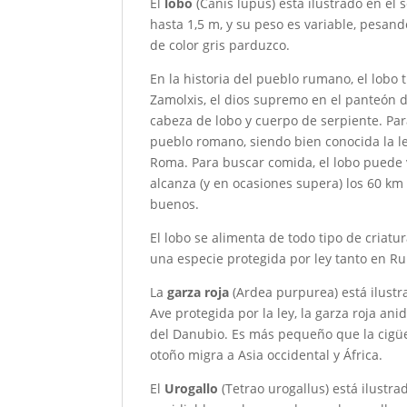
El
lobo
(Canis lupus) está ilustrado en el 
hasta 1,5 m, y su peso es variable, pesando
de color gris parduzco.
En la historia del pueblo rumano, el lobo 
Zamolxis, el dios supremo en el panteón 
cabeza de lobo y cuerpo de serpiente. Par
pueblo romano, siendo bien conocida la l
Roma. Para buscar comida, el lobo puede v
alcanza (y en ocasiones supera) los 60 km 
buenos.
El lobo se alimenta de todo tipo de criatu
una especie protegida por ley tanto en R
La
garza roja
(Ardea purpurea) está ilustr
Ave protegida por la ley, la garza roja an
del Danubio. Es más pequeño que la cigüeñ
otoño migra a Asia occidental y África.
El
Urogallo
(Tetrao urogallus) está ilustra