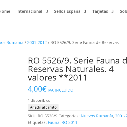
Home
Internacional
Sellos España
Tarjetas
Sob
vos Rumanía
/
2001-2012
/ RO 5526/9. Serie Fauna de Reservas
RO 5526/9. Serie Fauna 
Reservas Naturales. 4
valores **2011
4,00
€
IVA INCLUÍDO
1 disponibles
RO
Añadir al carrito
5526/9.
SKU:
RO 5526/9
Categorías:
Nuevos Rumanía
,
2001-
Serie
Etiquetas:
Fauna
,
RO 2011
Fauna