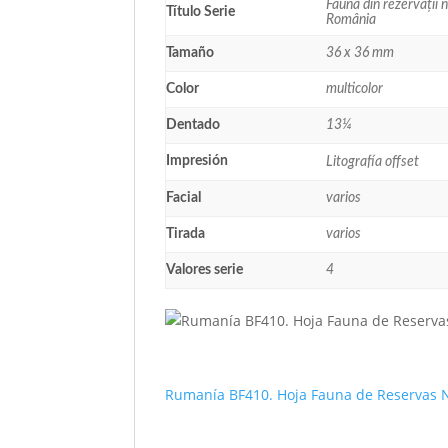
Faunã din rezervații 
Título Serie
România
Tamaño
36 x 36 mm
Color
multicolor
Dentado
13¼
Impresión
Litografía offset
Facial
varios
Tirada
varios
Valores serie
4
Rumanía BF410. Hoja Fauna de Reservas 