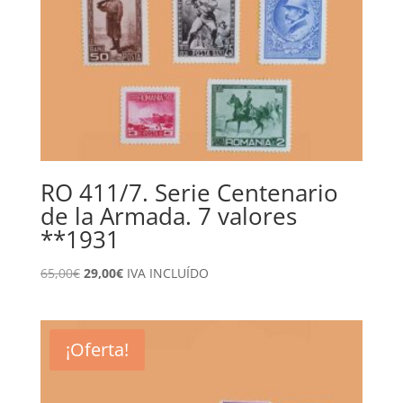
RO 411/7. Serie Centenario
de la Armada. 7 valores
**1931
El
El
65,00
€
29,00
€
IVA INCLUÍDO
precio
precio
original
actual
era:
es:
¡Oferta!
65,00€.
29,00€.