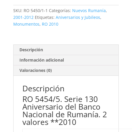
130
Aniversario
SKU:
RO 5450/1-1
Categorías:
Nuevos Rumanía
,
del
2001-2012
Etiquetas:
Aniversarios y Jubileos
,
Banco
Monumentos
,
RO 2010
Nacional
de
Rumanía.
2
Descripción
valores
Información adicional
**2010
cantidad
Valoraciones (0)
Descripción
RO 5454/5. Serie 130
Aniversario del Banco
Nacional de Rumanía. 2
valores **2010