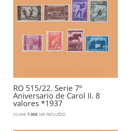
RO 515/22. Serie 7º
Aniversario de Carol II. 8
valores *1937
El
El
22,00
€
7,00
€
IVA INCLUÍDO
precio
precio
original
actual