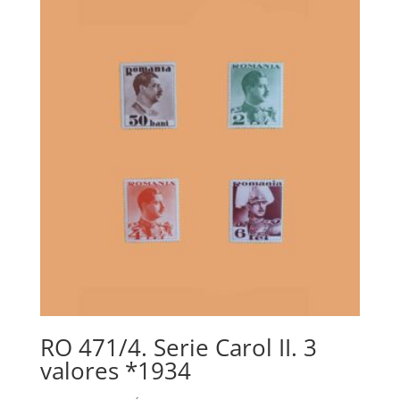
era:
es:
22,00€.
7,00€.
RO 471/4. Serie Carol II. 3
valores *1934