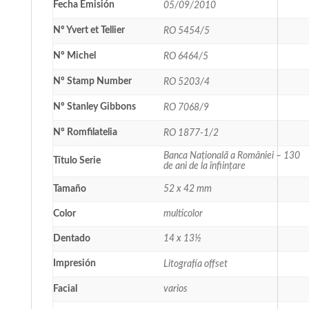
Fecha Emisión
05/09/2010
Nº Yvert et Tellier
RO 5454/5
Nº Michel
RO 6464/5
Nº Stamp Number
RO 5203/4
Nº Stanley Gibbons
RO 7068/9
Nº Romfilatelia
RO 1877-1/2
Banca Naționalã a României – 130
Título Serie
de ani de la înființare
Tamaño
52 x 42 mm
Color
multicolor
Dentado
14 x 13½
Impresión
Litografía offset
Facial
varios