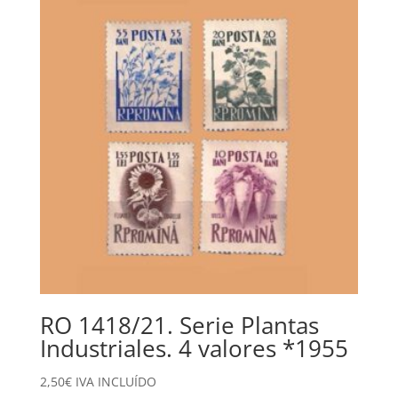
1,85€.
0,85€.
RO 1418/21. Serie Plantas
Industriales. 4 valores *1955
2,50
€
IVA INCLUÍDO