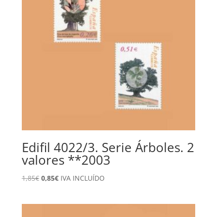
Edifil 4022/3. Serie Árboles. 2
valores **2003
El
El
1,85
€
0,85
€
IVA INCLUÍDO
precio
precio
original
actual
era:
es: