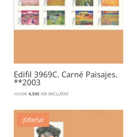
Edifil 3969C. Carné Paisajes.
**2003
El
El
10,00
€
4,50
€
IVA INCLUÍDO
precio
precio
original
actual
era:
es:
¡Oferta!
10,00€.
4,50€.