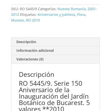
150
Aniversario
SKU:
RO 5445/9
Categorías:
Nuevos Rumanía
,
2001-
del
2012
Etiquetas:
Aniversarios y Jubileos
,
Flora
,
Jardín
Museos
,
RO 2010
Botánico
de
Bucarest.
5
Descripción
valores
Información adicional
**2010
cantidad
Valoraciones (0)
Descripción
RO 5445/9. Serie 150
Aniversario de la
Inauguración del Jardín
Botánico de Bucarest. 5
valores **2010