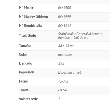
Nº Michel
RO 6400
Nº Stanley Gibbons
RO 6999
Nº Romfilatelia
RO 1849
Statul Major General al Armatei
Título Serie
Române – 150 de ani
Tamaño
33 x 48 mm
Color
multicolor
Dentado
13½
Impresión
Litografía offset
Facial
7,60 Lei
Tirada
60.640
Valores serie
1