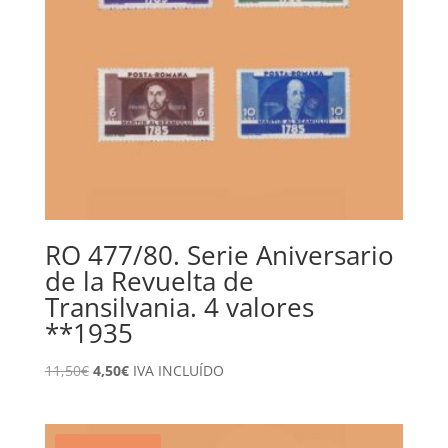
RO 477/80. Serie Aniversario
de la Revuelta de
Transilvania. 4 valores
**1935
El
El
11,50
€
4,50
€
IVA INCLUÍDO
precio
precio
original
actual
era:
es: