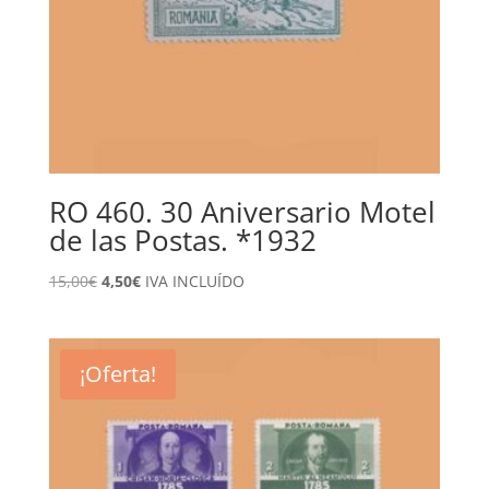
RO 460. 30 Aniversario Motel
de las Postas. *1932
El
El
15,00
€
4,50
€
IVA INCLUÍDO
precio
precio
original
actual
era:
es:
¡Oferta!
15,00€.
4,50€.