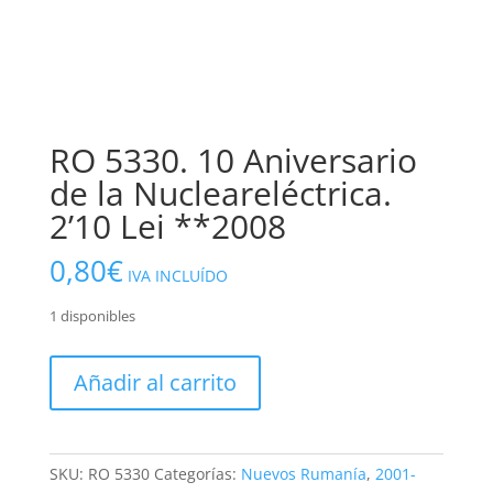
RO 5330. 10 Aniversario
de la Nucleareléctrica.
2’10 Lei **2008
0,80
€
IVA INCLUÍDO
1 disponibles
RO
Añadir al carrito
5330.
10
Aniversario
de
SKU:
RO 5330
Categorías:
Nuevos Rumanía
,
2001-