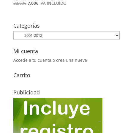
El
El
22,00
€
7,00
€
IVA INCLUÍDO
precio
precio
original
actual
era:
es:
Categorías
22,00€.
7,00€.
Mi cuenta
Accede a tu cuenta o crea una nueva
Carrito
Publicidad