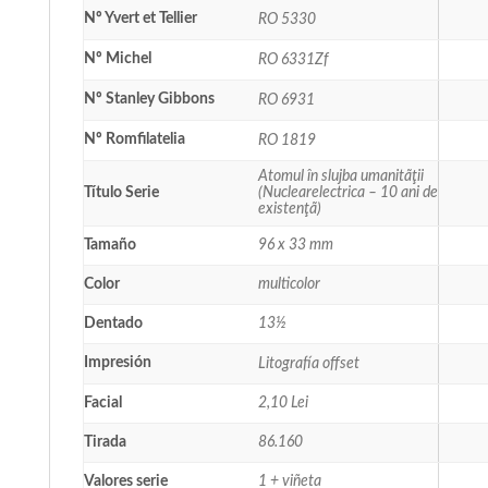
Nº Yvert et Tellier
RO 5330
Nº Michel
RO 6331Zf
Nº Stanley Gibbons
RO 6931
Nº Romfilatelia
RO 1819
Atomul în slujba umanitãţii
Título Serie
(Nuclearelectrica – 10 ani de
existenţã)
Tamaño
96 x 33 mm
Color
multicolor
Dentado
13½
Impresión
Litografía offset
Facial
2,10 Lei
Tirada
86.160
Valores serie
1 + viñeta