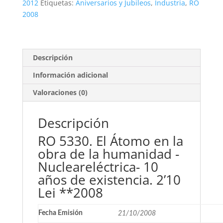
la
2012
Etiquetas:
Aniversarios y Jubileos
,
Industria
,
RO
Nucleareléctrica.
2008
2'10
Lei
**2008
cantidad
Descripción
Información adicional
Valoraciones (0)
Descripción
RO 5330. El Átomo en la
obra de la humanidad -
Nucleareléctrica- 10
años de existencia. 2’10
Lei **2008
Fecha Emisión
21/10/2008