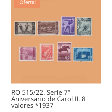
¡Oferta!
11,50€.
4,50€.
RO 515/22. Serie 7º
Aniversario de Carol II. 8
valores *1937