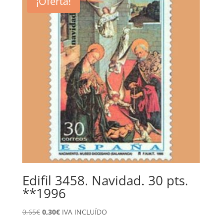
¡Oferta!
0,55€.
0,20€.
Edifil 3458. Navidad. 30 pts.
**1996
El
El
0,65
€
0,30
€
IVA INCLUÍDO