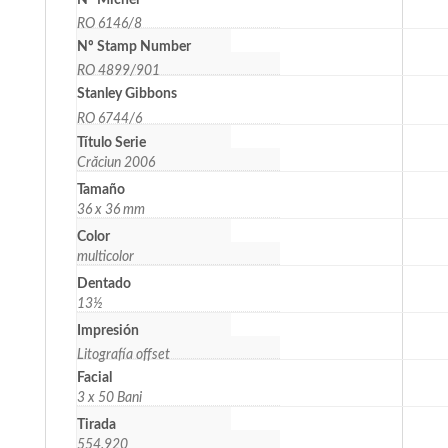
Nº Michel
RO 6146/8
Nº Stamp Number
RO 4899/901
Stanley Gibbons
RO 6744/6
Título Serie
Crăciun 2006
Tamaño
36 x 36 mm
Color
multicolor
Dentado
13½
Impresión
Litografía offset
Facial
3 x 50 Bani
Tirada
554.920