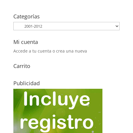
precio
precio
original
actual
era:
es:
Categorías
0,65€.
0,30€.
Mi cuenta
Accede a tu cuenta o crea una nueva
Carrito
Publicidad