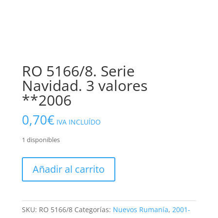
RO 5166/8. Serie
Navidad. 3 valores
**2006
0,70
€
IVA INCLUÍDO
1 disponibles
RO
Añadir al carrito
5166/8.
Serie
Navidad.
3
SKU:
RO 5166/8
Categorías:
Nuevos Rumanía
,
2001-