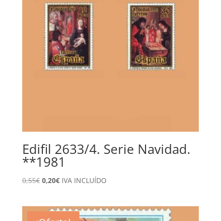
Edifil 2633/4. Serie Navidad.
**1981
El
El
0,55
€
0,20
€
IVA INCLUÍDO
precio
precio
original
actual
era:
es: