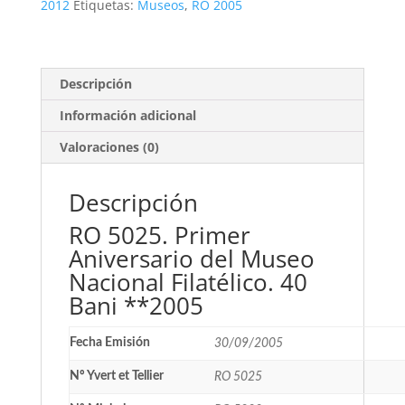
Filatélico.
2012
Etiquetas:
Museos
,
RO 2005
40
Bani
**2005
cantidad
Descripción
Información adicional
Valoraciones (0)
Descripción
RO 5025. Primer
Aniversario del Museo
Nacional Filatélico. 40
Bani **2005
Fecha Emisión
30/09/2005
Nº Yvert et Tellier
RO 5025