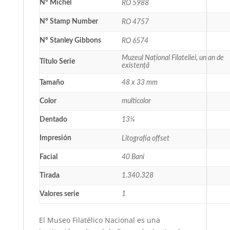
Nº Michel
RO 5988
Nº Stamp Number
RO 4757
Nº Stanley Gibbons
RO 6574
Muzeul Național Filateliei, un an de
Título Serie
existență
Tamaño
48 x 33 mm
Color
multicolor
Dentado
13¼
Impresión
Litografía offset
Facial
40 Bani
Tirada
1.340.328
Valores serie
1
El Museo Filatélico Nacional es una