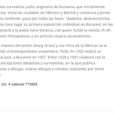
oeta surrealista judío, originario de Rumania, que inicialmente
sta. Visita las ciudades de Fălticeni y Balchik y comienza a pintar
 confesión, pasa por todas las fases: “dadaísta, abstraccionista,
re, tuvo lugar su primera exposición individual en Bucarest, en las
noció a la poeta Ilarie Voronca, con quien fundó la revista 75 HP,
esto «Pictopoesia» y un artículo «Supra-racionalismo».
a manera del pintor Georg Grosz) y «La chica de la fábrica» ​​(a la
ición «Contemporáneo» (noviembre 1924). En 1925 realizó su
l país, a Bucarest en 1927. Entre 1928 y 1931 colaboró ​​con la
concepciones dadaístas y surrealistas, en la que publica
as y dibujos: «claros dibujos y retratos realizados por Victor
».
(II). 4 valores **2003