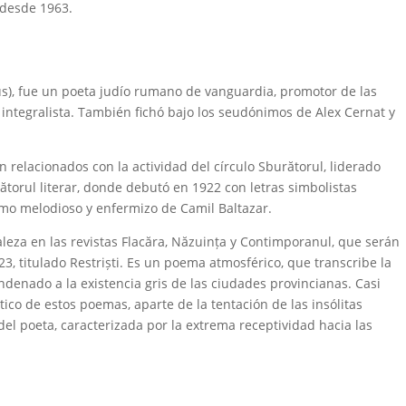
desde 1963.
s), fue un poeta judío rumano de vanguardia, promotor de las
 integralista. También fichó bajo los seudónimos de Alex Cernat y
tán relacionados con la actividad del círculo Sburătorul, liderado
ătorul literar, donde debutó en 1922 con letras simbolistas
ismo melodioso y enfermizo de Camil Baltazar.
eza en las revistas Flacăra, Năzuința y Contimporanul, que serán
23, titulado Restriști. Es un poema atmosférico, que transcribe la
ndenado a la existencia gris de las ciudades provincianas. Casi
tico de estos poemas, aparte de la tentación de las insólitas
del poeta, caracterizada por la extrema receptividad hacia las