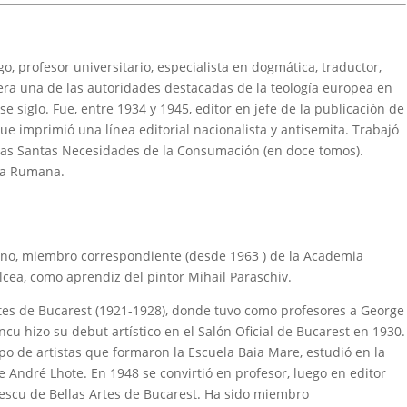
o, profesor universitario, especialista en dogmática, traductor,
dera una de las autoridades destacadas de la teología europea en
e siglo. Fue, entre 1934 y 1945, editor en jefe de la publicación de
ue imprimió una línea editorial nacionalista y antisemita. Trabajó
 las Santas Necesidades de la Consumación (en doce tomos).
ia Rumana.
no, miembro correspondiente (desde 1963 ) de la Academia
ea, como aprendiz del pintor Mihail Paraschiv.
rtes de Bucarest (1921-1928), donde tuvo como profesores a George
u hizo su debut artístico en el Salón Oficial de Bucarest en 1930.
o de artistas que formaron la Escuela Baia Mare, estudió en la
e André Lhote. En 1948 se convirtió en profesor, luego en editor
orescu de Bellas Artes de Bucarest. Ha sido miembro