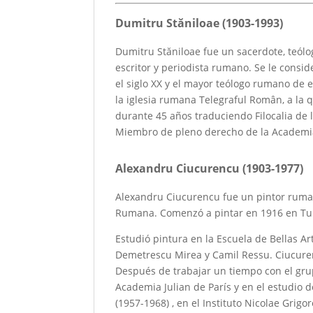
Dumitru Stăniloae (1903-1993)
Dumitru Stăniloae fue un sacerdote, teólog
escritor y periodista rumano. Se le consi
el siglo XX y el mayor teólogo rumano de es
la iglesia rumana Telegraful Român, a la q
durante 45 años traduciendo Filocalia de
Miembro de pleno derecho de la Academ
Alexandru Ciucurencu (1903-1977)
Alexandru Ciucurencu fue un pintor ruma
Rumana. Comenzó a pintar en 1916 en Tulc
Estudió pintura en la Escuela de Bellas A
Demetrescu Mirea y Camil Ressu. Ciucurenc
Después de trabajar un tiempo con el grup
Academia Julian de París y en el estudio d
(1957-1968) , en el Instituto Nicolae Grig