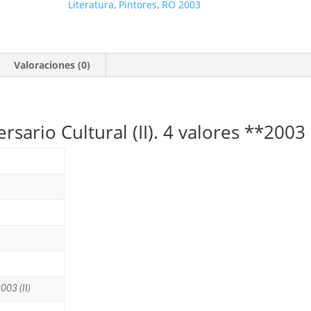
Literatura
,
Pintores
,
RO 2003
Culturales
(II).
4
valores
Valoraciones (0)
**2003
cantidad
rsario Cultural (II). 4 valores **2003
2003 (II)