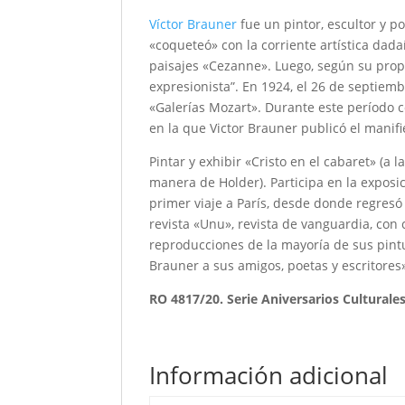
Víctor Brauner
fue un pintor, escultor y p
«coqueteó» con la corriente artística dadaí
paisajes «Cezanne». Luego, según su propia
expresionista”. En 1924, el 26 de septiemb
«Galerías Mozart». Durante este período co
en la que Victor Brauner publicó el manifi
Pintar y exhibir «Cristo en el cabaret» (a l
manera de Holder). Participa en la expos
primer viaje a París, desde donde regresó a
revista «Unu», revista de vanguardia, con 
reproducciones de la mayoría de sus pintur
Brauner a sus amigos, poetas y escritores
RO 4817/20. Serie Aniversarios Culturales 
Información adicional