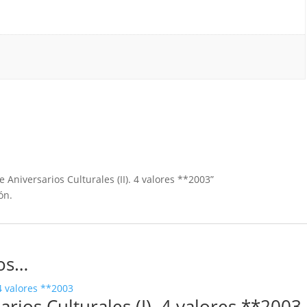
 Aniversarios Culturales (II). 4 valores **2003”
ón.
os…
rios Culturales (I). 4 valores **2003