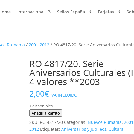
Home
Internacional
Sellos España
Tarjetas
Sob
vos Rumanía
/
2001-2012
/ RO 4817/20. Serie Aniversarios Cultural
RO 4817/20. Serie
Aniversarios Culturales (II
4 valores **2003
2,00
€
IVA INCLUÍDO
1 disponibles
RO
Añadir al carrito
4817/20.
SKU:
RO 4817/20
Categorías:
Nuevos Rumanía
,
2001
Serie
2012
Etiquetas:
Aniversarios y Jubileos
,
Cultura
,
Aniversarios