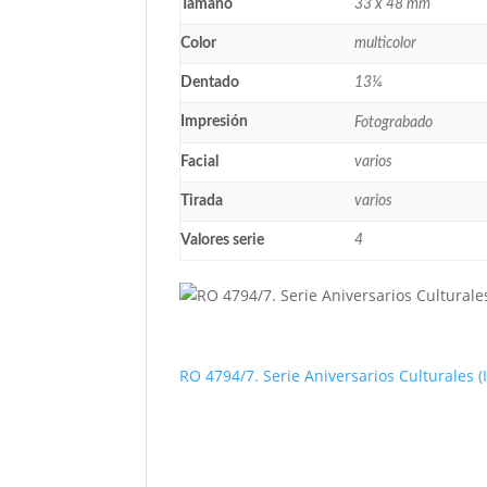
Tamaño
33 x 48 mm
Color
multicolor
Dentado
13¼
Impresión
Fotograbado
Facial
varios
Tirada
varios
Valores serie
4
RO 4794/7. Serie Aniversarios Culturales (I