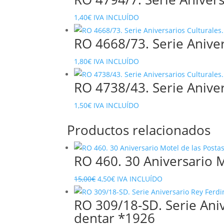
1,40
€
IVA INCLUÍDO
RO 4668/73. Serie Aniver
1,80
€
IVA INCLUÍDO
RO 4738/43. Serie Aniver
1,50
€
IVA INCLUÍDO
Productos relacionados
RO 460. 30 Aniversario M
El
El
15,00
€
4,50
€
IVA INCLUÍDO
precio
precio
RO 309/18-SD. Serie Aniv
original
actual
dentar *1926
era:
es: