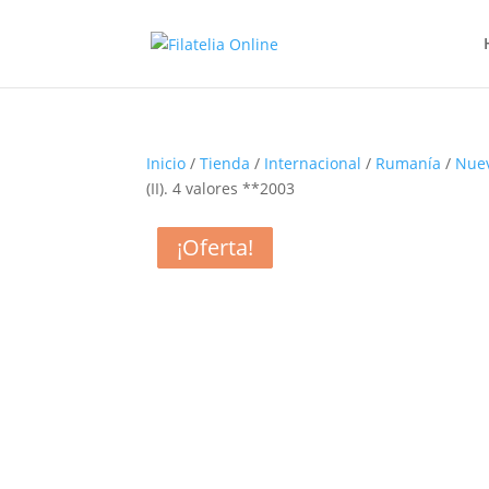
Inicio
/
Tienda
/
Internacional
/
Rumanía
/
Nue
(II). 4 valores **2003
¡Oferta!
¡Oferta!
¡Oferta!