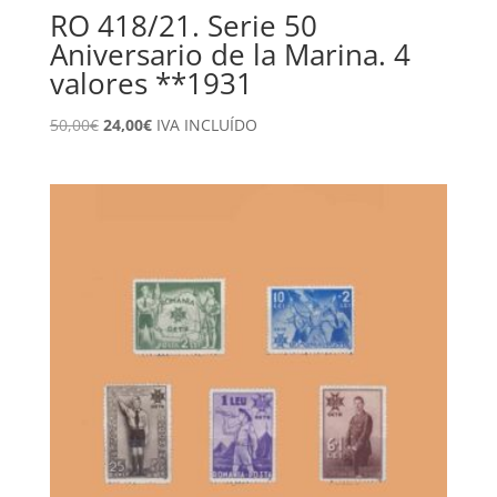
RO 418/21. Serie 50
Aniversario de la Marina. 4
valores **1931
El
El
50,00
€
24,00
€
IVA INCLUÍDO
precio
precio
original
actual
era:
es:
50,00€.
24,00€.