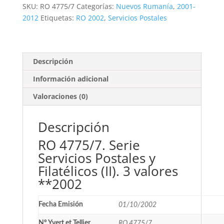
Postales
SKU:
RO 4775/7
Categorías:
Nuevos Rumanía
,
2001-
y
2012
Etiquetas:
RO 2002
,
Servicios Postales
Filatélicos
(II).
3
valores
Descripción
**2002
Información adicional
cantidad
Valoraciones (0)
Descripción
RO 4775/7. Serie
Servicios Postales y
Filatélicos (II). 3 valores
**2002
Fecha Emisión
01/10/2002
Nº Yvert et Tellier
RO 4775/7