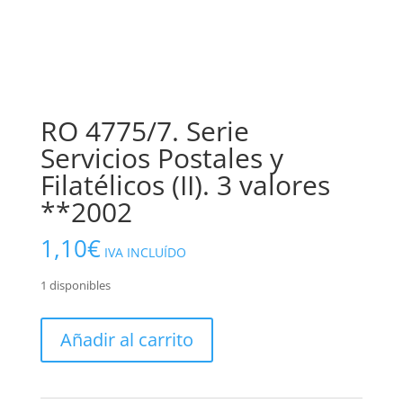
RO 4775/7. Serie
Servicios Postales y
Filatélicos (II). 3 valores
**2002
1,10
€
IVA INCLUÍDO
1 disponibles
RO
Añadir al carrito
4775/7.
Serie
Servicios