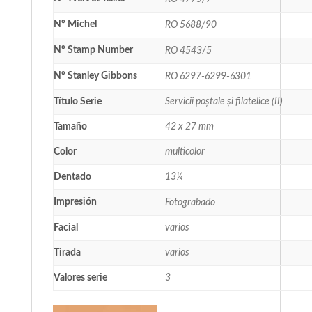
Nº Michel
RO 5688/90
Nº Stamp Number
RO 4543/5
Nº Stanley Gibbons
RO 6297-6299-6301
Título Serie
Servicii poștale și filatelice (II)
Tamaño
42 x 27 mm
Color
multicolor
Dentado
13¼
Impresión
Fotograbado
Facial
varios
Tirada
varios
Valores serie
3