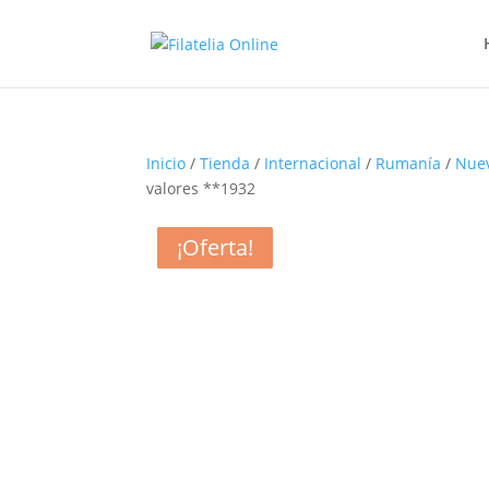
Inicio
/
Tienda
/
Internacional
/
Rumanía
/
Nue
valores **1932
¡Oferta!
¡Oferta!
¡Oferta!
¡Oferta!