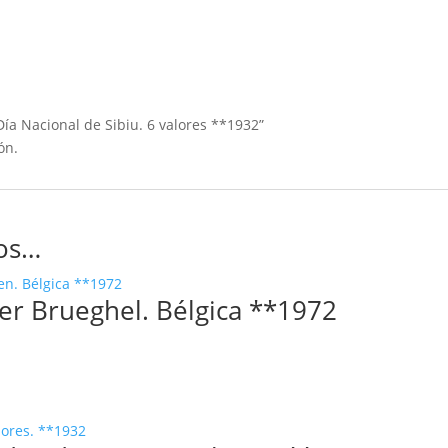
Día Nacional de Sibiu. 6 valores **1932”
ón.
os…
er Brueghel. Bélgica **1972