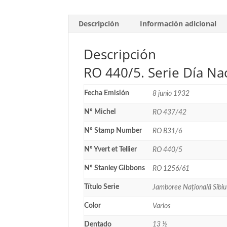
Descripción
Información adicional
Descripción
RO 440/5. Serie Día Nac
Fecha Emisión
8 junio 1932
Nº Michel
RO 437/42
Nº Stamp Number
RO B31/6
Nº Yvert et Tellier
RO 440/5
Nº Stanley Gibbons
RO 1256/61
Título Serie
Jamboree Națională Sibiu
Color
Varios
Dentado
13 ½