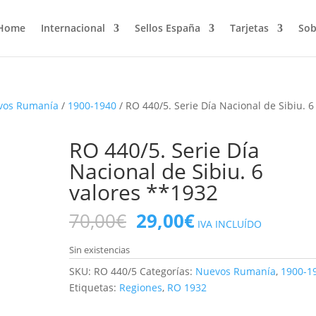
Home
Internacional
Sellos España
Tarjetas
Sob
vos Rumanía
/
1900-1940
/ RO 440/5. Serie Día Nacional de Sibiu. 6
RO 440/5. Serie Día
Nacional de Sibiu. 6
valores **1932
El
El
70,00
€
29,00
€
IVA INCLUÍDO
precio
precio
original
actual
Sin existencias
era:
es:
SKU:
RO 440/5
Categorías:
Nuevos Rumanía
,
1900-1
70,00€.
29,00€.
Etiquetas:
Regiones
,
RO 1932