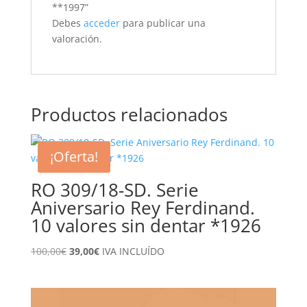
**1997”
Debes
acceder
para publicar una
valoración.
Productos relacionados
¡Oferta!
RO 309/18-SD. Serie
Aniversario Rey Ferdinand.
10 valores sin dentar *1926
El
El
100,00
€
39,00
€
IVA INCLUÍDO
precio
precio
original
actual
era:
es: