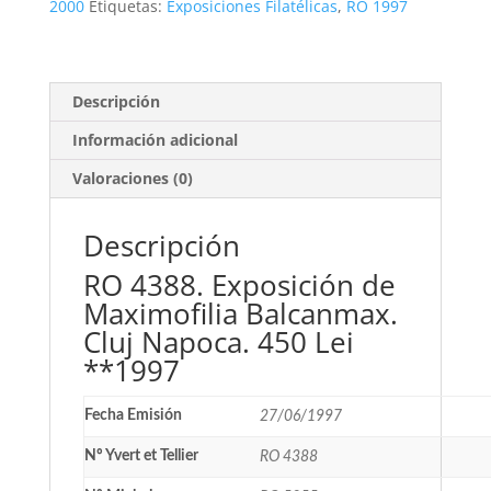
Napoca.
2000
Etiquetas:
Exposiciones Filatélicas
,
RO 1997
450
Lei
**1997
cantidad
Descripción
Información adicional
Valoraciones (0)
Descripción
RO 4388. Exposición de
Maximofilia Balcanmax.
Cluj Napoca. 450 Lei
**1997
Fecha Emisión
27/06/1997
Nº Yvert et Tellier
RO 4388