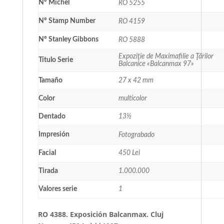
Nº Michel
RO 5255
Nº Stamp Number
RO 4159
Nº Stanley Gibbons
RO 5888
Expoziţie de Maximafilie a Ţărilor
Título Serie
Balcanice «Balcanmax 97»
Tamaño
27 x 42 mm
Color
multicolor
Dentado
13½
Impresión
Fotograbado
Facial
450 Lei
Tirada
1.000.000
Valores serie
1
RO 4388. Exposición Balcanmax. Cluj