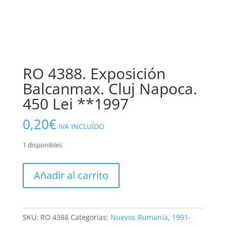
RO 4388. Exposición
Balcanmax. Cluj Napoca.
450 Lei **1997
0,20
€
IVA INCLUÍDO
1 disponibles
RO
Añadir al carrito
4388.
Exposición
Balcanmax.
Cluj
SKU:
RO 4388
Categorías:
Nuevos Rumanía
,
1991-