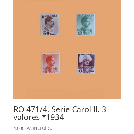
100,00€.
39,00€.
RO 471/4. Serie Carol II. 3
valores *1934
4,00
€
IVA INCLUÍDO