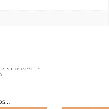
 Sello. 10+15 Lei **1993”
ón.
os…