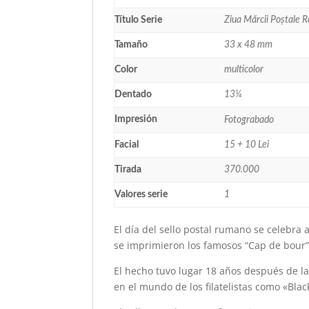
Título Serie
Ziua Mărcii Poștale
Tamaño
33 x 48 mm
Color
multicolor
Dentado
13¼
Impresión
Fotograbado
Facial
15 + 10 Lei
Tirada
370.000
Valores serie
1
El día del sello postal rumano se celebra
se imprimieron los famosos “Cap de bour”
El hecho tuvo lugar 18 años después de l
en el mundo de los filatelistas como «Blac