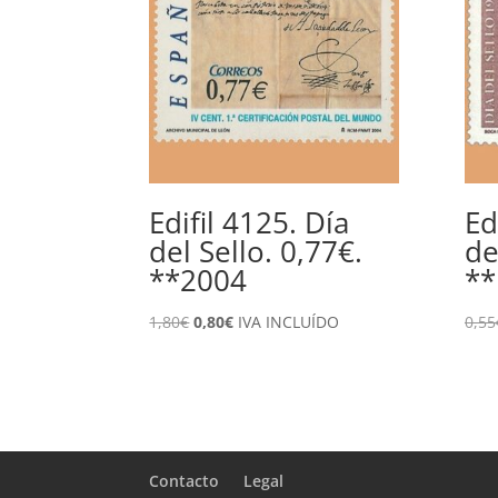
Edifil 4125. Día
Ed
del Sello. 0,77€.
de
**2004
**
El
El
1,80
€
0,80
€
IVA INCLUÍDO
0,55
precio
precio
original
actual
era:
es:
1,80€.
0,80€.
Contacto
Legal