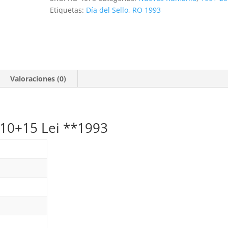
10+15
Etiquetas:
Día del Sello
,
RO 1993
Lei
**1993
cantidad
Valoraciones (0)
. 10+15 Lei **1993