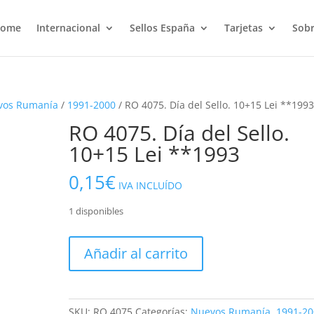
ome
Internacional
Sellos España
Tarjetas
Sobr
vos Rumanía
/
1991-2000
/ RO 4075. Día del Sello. 10+15 Lei **199
RO 4075. Día del Sello.
10+15 Lei **1993
0,15
€
IVA INCLUÍDO
1 disponibles
RO
Añadir al carrito
4075.
Día
del
Sello.
SKU:
RO 4075
Categorías:
Nuevos Rumanía
,
1991-20