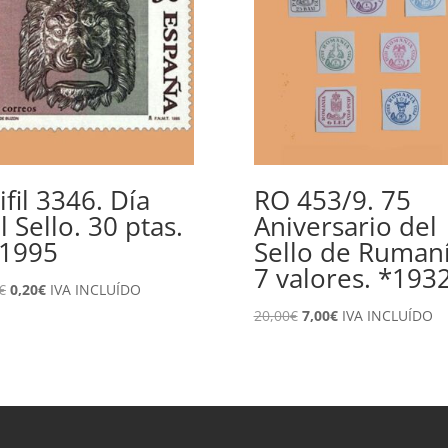
ifil 3346. Día
RO 453/9. 75
l Sello. 30 ptas.
Aniversario del
1995
Sello de Rumaní
7 valores. *193
El
El
€
0,20
€
IVA INCLUÍDO
precio
precio
El
El
20,00
€
7,00
€
IVA INCLUÍDO
original
actual
precio
precio
era:
es:
original
actual
0,55€.
0,20€.
era:
es:
20,00€.
7,00€.