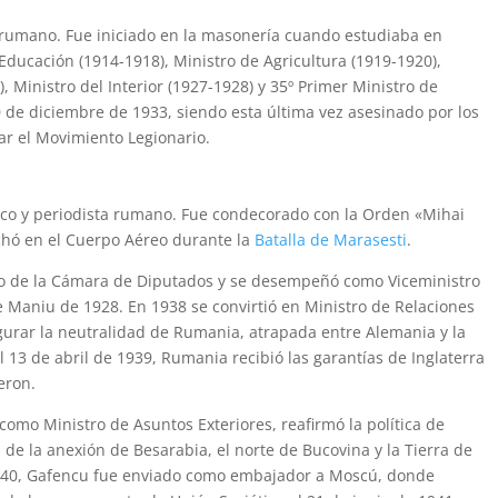
l rumano. Fue iniciado en la masonería cuando estudiaba en
ducación (1914-1918), Ministro de Agricultura (1919-1920),
, Ministro del Interior (1927-1928) y 35º Primer Ministro de
 de diciembre de 1933, siendo esta última vez asesinado por los
r el Movimiento Legionario.
tico y periodista rumano. Fue condecorado con la Orden «Mihai
luchó en el Cuerpo Aéreo durante la
Batalla de Marasesti
.
ro de la Cámara de Diputados y se desempeñó como Viceministro
e Maniu de 1928. En 1938 se convirtió en Ministro de Relaciones
gurar la neutralidad de Rumania, atrapada entre Alemania y la
l 13 de abril de 1939, Rumania recibió las garantías de Inglaterra
eron.
como Ministro de Asuntos Exteriores, reafirmó la política de
de la anexión de Besarabia, el norte de Bucovina y la Tierra de
 1940, Gafencu fue enviado como embajador a Moscú, donde