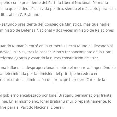
mpeñó como presidente del Partido Liberal Nacional. Formado
 sino que se dedicó a la vida política, siendo el más apto para esta
liberal Ion C. Brătianu.
mo segundo presidente del Consejo de Ministros, más que nadie,
s ministro de Defensa Nacional y dos veces ministro de Relaciones
cuando Rumanía entró en la Primera Guerra Mundial, llevando al
ldavia. En 1922, tras la consecución y reconocimiento de la Gran
reforma agraria y votando la nueva constitución de 1923.
una influencia desproporcionada sobre el monarca, imponiéndole
tica determinada por la dimisión del príncipe heredero en
recursor de la eliminación del príncipe heredero Carol de la
el gobierno encabezado por Ionel Brătianu permaneció al frente
Mihai. En el mismo año, Ionel Brătianu murió repentinamente, lo
ive para el Partido Nacional Liberal.