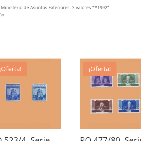
 Ministerio de Asuntos Exteriores. 3 valores **1992”
ón.
¡Oferta!
¡Oferta!
 523/4. Serie
RO 477/80. Seri