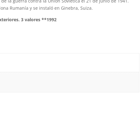
de la guerra contra la Unión Soviética el 21 de junio de 1941.
ona Rumanía y se instaló en Ginebra, Suiza.
xteriores. 3 valores **1992