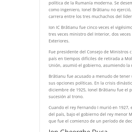
política de la Rumanía moderna. Se dese
como ingeniero, Ionel Brătianu no ejerció,
carrera entre los tres muchachos del líder 
Ion IC Brătianu fue cinco veces el vigési
tres veces ministro del Interior, dos vece
Exteriores.
Fue presidente del Consejo de Ministros 
país en tiempos difíciles de retirada a Mo
Unión, asumió el gobierno, asumiendo la 
Brătianu fue acusado a menudo de tener 
sus opciones políticas. En la crisis dinás
diciembre de 1925, Ionel Brătianu fue el p
sucesión al trono.
Cuando el rey Fernando I murió en 1927, 
del país, bajo el gobierno del rey menor 
que fue el comienzo de un período de decl
Ion Gheorghe Duca