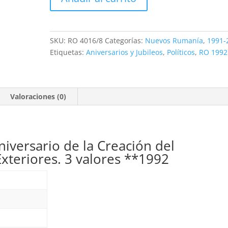
4016/8.
Serie
Ministerio
de
SKU:
RO 4016/8
Categorías:
Nuevos Rumanía
,
1991-
Asuntos
Etiquetas:
Aniversarios y Jubileos
,
Políticos
,
RO 1992
Exteriores.
3
valores
Valoraciones (0)
**1992
cantidad
iversario de la Creación del
Exteriores. 3 valores **1992