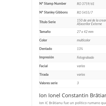
Nº Stamp Number
RO 3759/61
Nº Stanley Gibbons
RO 5455/7
150 de ani de la crea
Título Serie
Afacerilor Externe
Tamaño
27 x 42 mm
Color
multicolor
Dentado
13¼
Impresión
Fotograbado
Facial
varios
Tirada
varios
Valores serie
3
Ion Ionel Constantin Brăti
Ion IC Brătianu fue un político rumano q