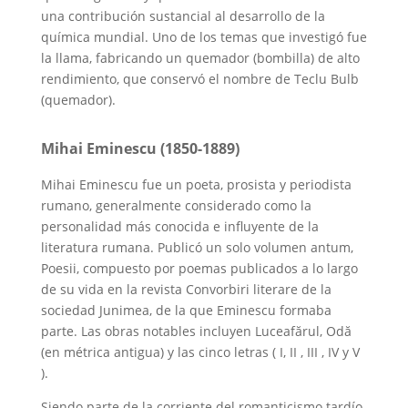
una contribución sustancial al desarrollo de la
química mundial. Uno de los temas que investigó fue
la llama, fabricando un quemador (bombilla) de alto
rendimiento, que conservó el nombre de Teclu Bulb
(quemador).
Mihai Eminescu (1850-1889)
Mihai Eminescu fue un poeta, prosista y periodista
rumano, generalmente considerado como la
personalidad más conocida e influyente de la
literatura rumana. Publicó un solo volumen antum,
Poesii, compuesto por poemas publicados a lo largo
de su vida en la revista Convorbiri literare de la
sociedad Junimea, de la que Eminescu formaba
parte. Las obras notables incluyen Luceafărul, Odă
(en métrica antigua) y las cinco letras ( I, II , III , IV y V
).
Siendo parte de la corriente del romanticismo tardío,