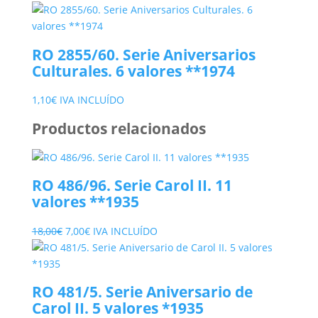
RO 2855/60. Serie Aniversarios
Culturales. 6 valores **1974
1,10
€
IVA INCLUÍDO
Productos relacionados
RO 486/96. Serie Carol II. 11
valores **1935
El
El
18,00
€
7,00
€
IVA INCLUÍDO
precio
precio
original
actual
era:
es:
RO 481/5. Serie Aniversario de
18,00€.
7,00€.
Carol II. 5 valores *1935