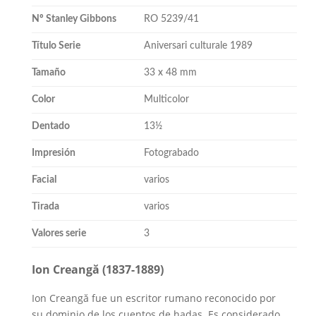
Nº Stanley Gibbons
RO 5239/41
Título Serie
Aniversari culturale 1989
Tamaño
33 x 48 mm
Color
Multicolor
Dentado
13½
Impresión
Fotograbado
Facial
varios
Tirada
varios
Valores serie
3
Ion Creangă (1837-1889)
Ion Creangă fue un escritor rumano reconocido por
su dominio de los cuentos de hadas. Es considerado