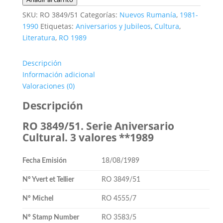
3849/51.
SKU:
RO 3849/51
Categorías:
Nuevos Rumanía
,
1981-
Serie
1990
Etiquetas:
Aniversarios y Jubileos
,
Cultura
,
Aniversarios
Literatura
,
RO 1989
Culturales.
3
Descripción
valores
Información adicional
**1989
Valoraciones (0)
cantidad
Descripción
RO 3849/51. Serie Aniversario
Cultural. 3 valores **1989
Fecha Emisión
18/08/1989
Nº Yvert et Tellier
RO 3849/51
Nº Michel
RO 4555/7
Nº Stamp Number
RO 3583/5