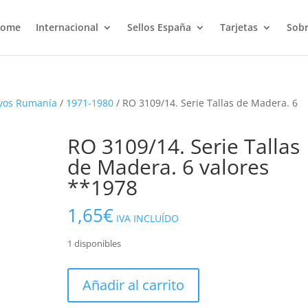
ome
Internacional
Sellos España
Tarjetas
Sobr
vos Rumanía
/
1971-1980
/ RO 3109/14. Serie Tallas de Madera. 6
RO 3109/14. Serie Tallas
de Madera. 6 valores
**1978
1,65
€
IVA INCLUÍDO
1 disponibles
RO
Añadir al carrito
3109/14.
Serie