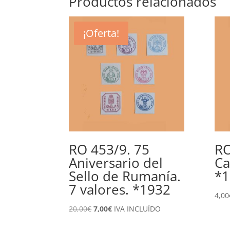
Productos relacionados
¡Oferta!
RO 453/9. 75
RO
Aniversario del
Ca
Sello de Rumanía.
*1
7 valores. *1932
4,00
El
El
20,00
€
7,00
€
IVA INCLUÍDO
precio
precio