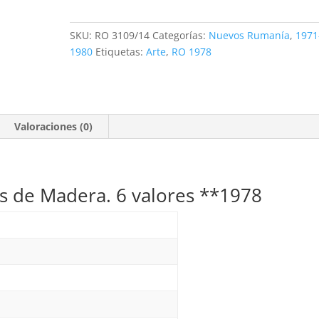
Tallas
de
SKU:
RO 3109/14
Categorías:
Nuevos Rumanía
,
1971
Madera.
1980
Etiquetas:
Arte
,
RO 1978
6
valores
**1978
cantidad
Valoraciones (0)
as de Madera. 6 valores **1978