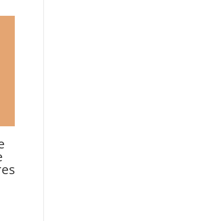
e
e
res