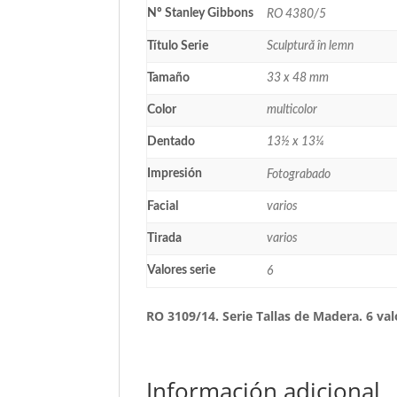
Nº Stanley Gibbons
RO 4380/5
Título Serie
Sculptură în lemn
Tamaño
33 x 48 mm
Color
multicolor
Dentado
13½ x 13¼
Impresión
Fotograbado
Facial
varios
Tirada
varios
Valores serie
6
RO 3109/14. Serie Tallas de Madera. 6 va
Información adicional