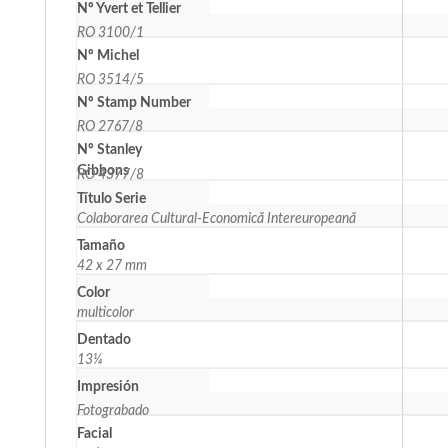
Nº Yvert et Tellier
RO 3100/1
Nº Michel
RO 3514/5
Nº Stamp Number
RO 2767/8
Nº Stanley
Gibbons
RO 4377/8
Título Serie
Colaborarea Cultural-Economică Intereuropeană
Tamaño
42 x 27 mm
Color
multicolor
Dentado
13¼
Impresión
Fotograbado
Facial