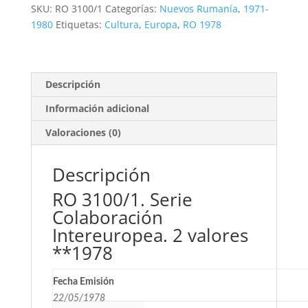
Intereuropea.
SKU:
RO 3100/1
Categorías:
Nuevos Rumanía
,
1971-
2
1980
Etiquetas:
Cultura
,
Europa
,
RO 1978
valores
**1978
cantidad
Descripción
Información adicional
Valoraciones (0)
Descripción
RO 3100/1. Serie
Colaboración
Intereuropea. 2 valores
**1978
Fecha Emisión
22/05/1978