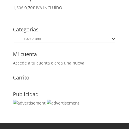
El
El
1,50
€
0,70
€
IVA INCLUÍDO
precio
precio
original
actual
era:
es:
Categorías
1,50€.
0,70€.
Mi cuenta
Accede a tu cuenta o crea una nueva
Carrito
Publicidad