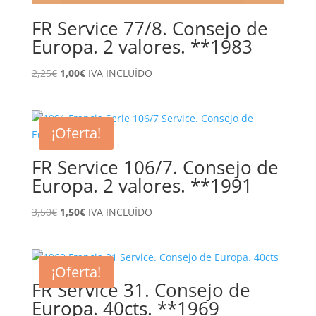
FR Service 77/8. Consejo de
Europa. 2 valores. **1983
El
El
2,25
€
1,00
€
IVA INCLUÍDO
precio
precio
original
actual
era:
es:
¡Oferta!
2,25€.
1,00€.
FR Service 106/7. Consejo de
Europa. 2 valores. **1991
El
El
3,50
€
1,50
€
IVA INCLUÍDO
precio
precio
original
actual
era:
es:
¡Oferta!
3,50€.
1,50€.
FR Service 31. Consejo de
Europa. 40cts. **1969