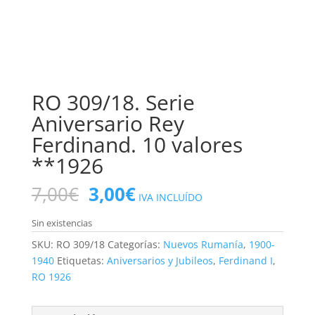
RO 309/18. Serie
Aniversario Rey
Ferdinand. 10 valores
**1926
El
El
7,00
€
3,00
€
IVA INCLUÍDO
precio
precio
original
actual
Sin existencias
era:
es:
SKU:
RO 309/18
Categorías:
Nuevos Rumanía
,
1900-
7,00€.
3,00€.
1940
Etiquetas:
Aniversarios y Jubileos
,
Ferdinand I
,
RO 1926