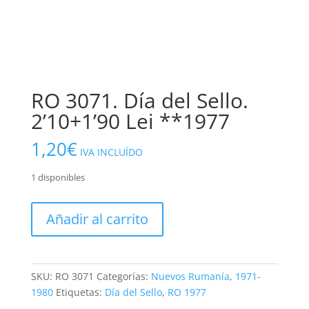
RO 3071. Día del Sello.
2’10+1’90 Lei **1977
1,20
€
IVA INCLUÍDO
1 disponibles
RO
Añadir al carrito
3071.
Día
del
Sello.
SKU:
RO 3071
Categorías:
Nuevos Rumanía
,
1971-
2'10+1'90
1980
Etiquetas:
Día del Sello
,
RO 1977
Lei