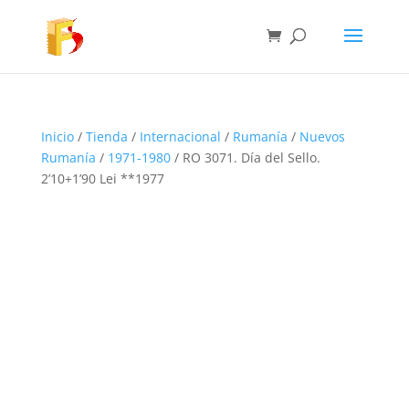
Inicio
/
Tienda
/
Internacional
/
Rumanía
/
Nuevos
Rumanía
/
1971-1980
/ RO 3071. Día del Sello.
2’10+1’90 Lei **1977