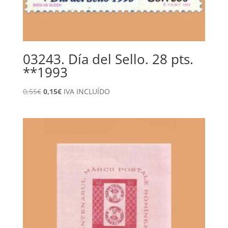
03243. Día del Sello. 28 pts.
**1993
El
El
0,55
€
0,15
€
IVA INCLUÍDO
precio
precio
original
actual
era:
es:
0,55€.
0,15€.