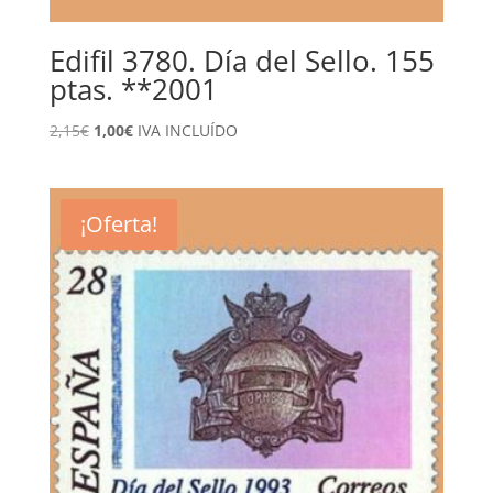
Edifil 3780. Día del Sello. 155
ptas. **2001
El
El
2,15
€
1,00
€
IVA INCLUÍDO
precio
precio
original
actual
era:
es:
¡Oferta!
2,15€.
1,00€.