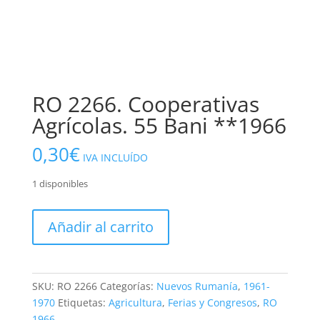
RO 2266. Cooperativas
Agrícolas. 55 Bani **1966
0,30
€
IVA INCLUÍDO
1 disponibles
RO
Añadir al carrito
2266.
Cooperativas
Agrícolas.
55
SKU:
RO 2266
Categorías:
Nuevos Rumanía
,
1961-
Bani
1970
Etiquetas:
Agricultura
,
Ferias y Congresos
,
RO
**1966
1966