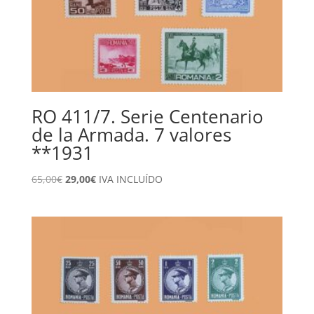
RO 411/7. Serie Centenario
de la Armada. 7 valores
**1931
El
El
65,00
€
29,00
€
IVA INCLUÍDO
precio
precio
original
actual
era:
es:
65,00€.
29,00€.