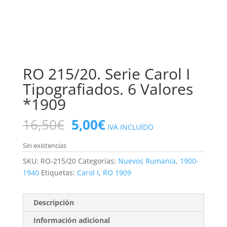
RO 215/20. Serie Carol I
Tipografiados. 6 Valores
*1909
El
El
16,50
€
5,00
€
IVA INCLUÍDO
precio
precio
original
actual
Sin existencias
era:
es:
SKU:
RO-215/20
Categorías:
Nuevos Rumanía
,
1900-
16,50€.
5,00€.
1940
Etiquetas:
Carol I
,
RO 1909
Descripción
Información adicional