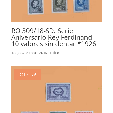
RO 309/18-SD. Serie
Aniversario Rey Ferdinand.
10 valores sin dentar *1926
El
El
100,00
€
39,00
€
IVA INCLUÍDO
precio
precio
original
actual
era:
es:
¡Oferta!
100,00€.
39,00€.