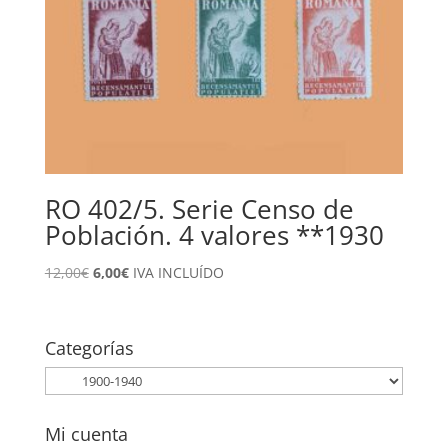
RO 402/5. Serie Censo de
Población. 4 valores **1930
El
El
12,00
€
6,00
€
IVA INCLUÍDO
precio
precio
original
actual
era:
es:
Categorías
12,00€.
6,00€.
Mi cuenta