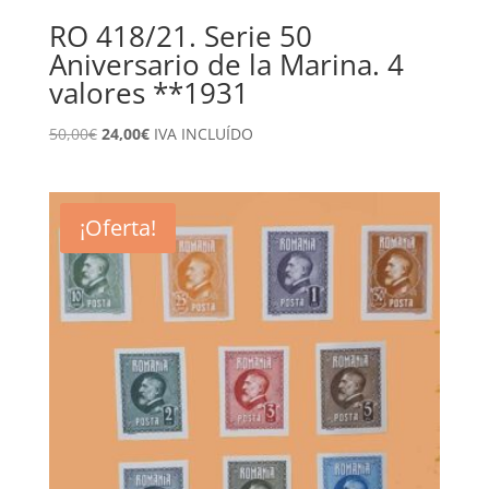
RO 418/21. Serie 50
Aniversario de la Marina. 4
valores **1931
El
El
50,00
€
24,00
€
IVA INCLUÍDO
precio
precio
original
actual
era:
es:
¡Oferta!
50,00€.
24,00€.