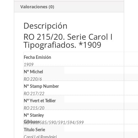
Valoraciones (0)
Descripción
RO 215/20. Serie Carol I
Tipografiados. *1909
Fecha Emisión
1909
Nº Michel
RO 220/6
Nº Stamp Number
RO 217/22
Nº Yvert et Tellier
RO 215/20
Nº Stanley
Gibbons
RO 583/585/590/591/594/599
Título Serie
Carol I al României