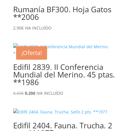
Rumanía BF300. Hoja Gatos
**2006
2,90
€
IVA INCLUÍDO
¡Oferta!
Edifil 2839. II Conferencia
Mundial del Merino. 45 ptas.
**1986
El
El
0,60
€
0,20
€
IVA INCLUÍDO
precio
precio
original
actual
era:
es:
0,60€.
0,20€.
Edifil 2404. Fauna. Trucha. 2