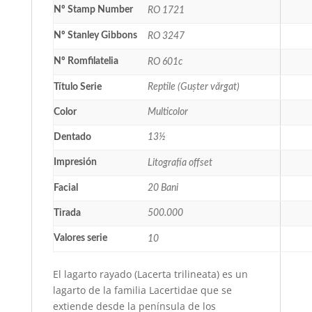
Nº Stamp Number
RO 1721
Nº Stanley Gibbons
RO 3247
Nº Romfilatelia
RO 601c
Título Serie
Reptile (Gușter vărgat)
Color
Multicolor
Dentado
13½
Impresión
Litografía offset
Facial
20 Bani
Tirada
500.000
Valores serie
10
El lagarto rayado (Lacerta trilineata) es un
lagarto de la familia Lacertidae que se
extiende desde la península de los