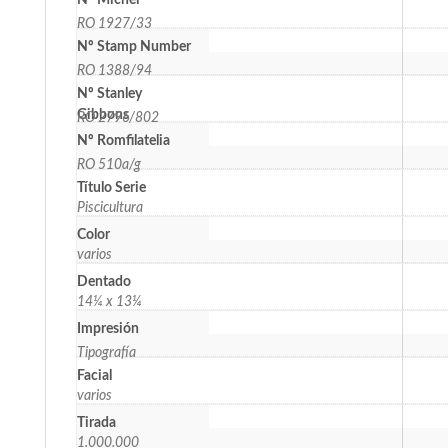
Nº Michel
RO 1927/33
Nº Stamp Number
RO 1388/94
Nº Stanley
Gibbons
RO 2796/802
Nº Romfilatelia
RO 510a/g
Título Serie
Piscicultura
Color
varios
Dentado
14¼ x 13¼
Impresión
Tipografía
Facial
varios
Tirada
1.000.000