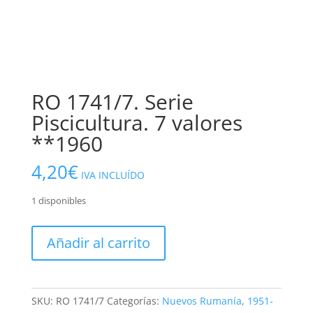
RO 1741/7. Serie
Piscicultura. 7 valores
**1960
4,20
€
IVA INCLUÍDO
1 disponibles
RO
Añadir al carrito
1741/7.
Serie
Piscicultura.
7
SKU:
RO 1741/7
Categorías:
Nuevos Rumanía
,
1951-