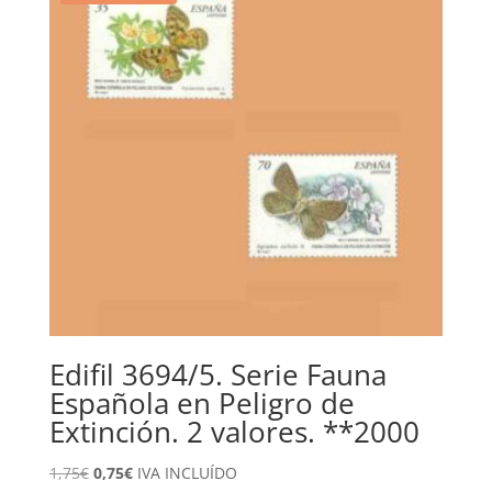
Edifil 3694/5. Serie Fauna
Española en Peligro de
Extinción. 2 valores. **2000
El
El
1,75
€
0,75
€
IVA INCLUÍDO