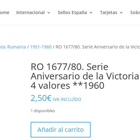
ome
Internacional
Sellos España
Tarjetas
Sobr
vos Rumanía
/
1951-1960
/ RO 1677/80. Serie Aniversario de la Victo
RO 1677/80. Serie
Aniversario de la Victoria
4 valores **1960
2,50
€
IVA INCLUÍDO
1 disponibles
RO
Añadir al carrito
1677/80.
Serie