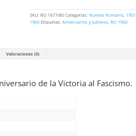
Aniversario
de
SKU:
RO 1677/80
Categorías:
Nuevos Rumanía
,
1951
la
1960
Etiquetas:
Aniversarios y Jubileos
,
RO 1960
Victoria.
4
valores
**1960
Valoraciones (0)
cantidad
iversario de la Victoria al Fascismo.