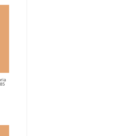
ria
985