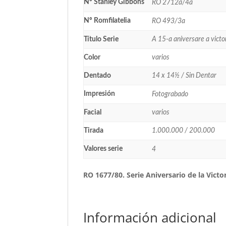
Nº Stanley Gibbons
RO 2712a/4a
Nº Romfilatelia
RO 493/3a
Título Serie
A 15-a aniversare a victo
Color
varios
Dentado
14 x 14½ / Sin Dentar
Impresión
Fotograbado
Facial
varios
Tirada
1.000.000 / 200.000
Valores serie
4
RO 1677/80. Serie Aniversario de la Victo
Información adicional