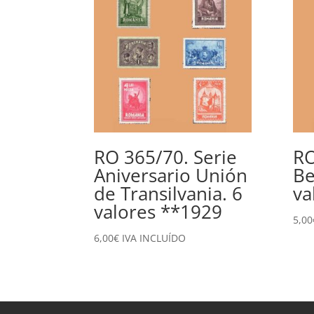
RO 365/70. Serie
RO
Aniversario Unión
Be
de Transilvania. 6
va
valores **1929
5,00
6,00
€
IVA INCLUÍDO