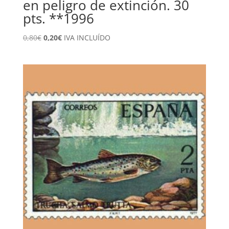
en peligro de extinción. 30
pts. **1996
El
El
0,80
€
0,20
€
IVA INCLUÍDO
precio
precio
original
actual
era:
es:
0,80€.
0,20€.