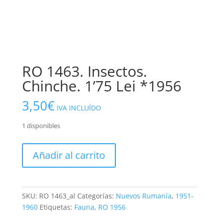
RO 1463. Insectos.
Chinche. 1’75 Lei *1956
3,50
€
IVA INCLUÍDO
1 disponibles
RO
Añadir al carrito
1463.
Insectos.
Chinche.
1'75
SKU:
RO 1463_al
Categorías:
Nuevos Rumanía
,
1951-
Lei
1960
Etiquetas:
Fauna
,
RO 1956
*1956