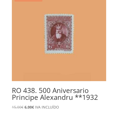
RO 438. 500 Aniversario
Principe Alexandru **1932
El
El
15,00
€
6,00
€
IVA INCLUÍDO
precio
precio