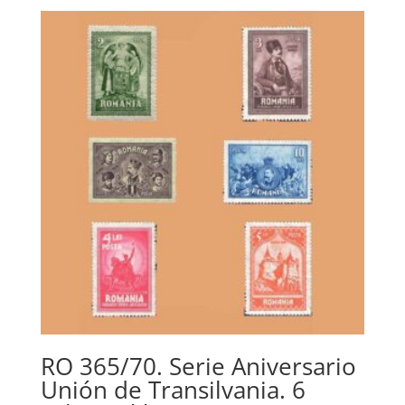
original
actual
era:
es:
15,00€.
6,00€.
RO 365/70. Serie Aniversario
Unión de Transilvania. 6