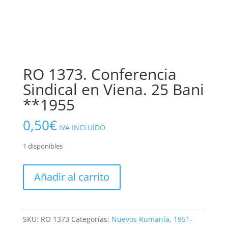
RO 1373. Conferencia
Sindical en Viena. 25 Bani
**1955
0,50
€
IVA INCLUÍDO
1 disponibles
RO
Añadir al carrito
1373.
Conferencia
Sindical
en
SKU:
RO 1373
Categorías:
Nuevos Rumanía
,
1951-