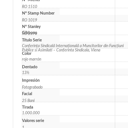
Nº Michel
RO 1510
Nº Stamp Number
RO 1019
Nº Stanley
Gibbons
RO 2370
Título Serie
Conferința Sindicală Internațională a Muncitorilor din Funcțiuni
Publice si Asimilati – Conferinta Sindicala, Viena
Color
rojo marrón
Dentado
13½
Impresión
Fotograbado
Facial
25 Bani
Tirada
1.000.000
Valores serie
1