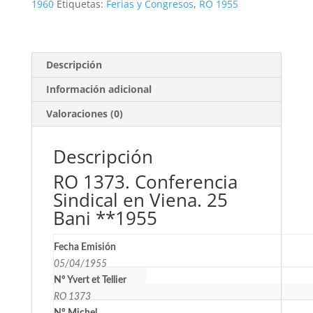
Viena.
1960
Etiquetas:
Ferias y Congresos
,
RO 1955
25
Bani
**1955
cantidad
Descripción
Información adicional
Valoraciones (0)
Descripción
RO 1373. Conferencia
Sindical en Viena. 25
Bani **1955
Fecha Emisión
05/04/1955
Nº Yvert et Tellier
RO 1373