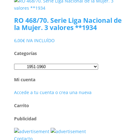
precio
precio
original
actual
era:
es:
RO 468/70. Serie Liga Nacional de
50,00€.
24,00€.
la Mujer. 3 valores **1934
6,00
€
IVA INCLUÍDO
Categorías
Mi cuenta
Accede a tu cuenta o crea una nueva
Carrito
Publicidad
Contacto