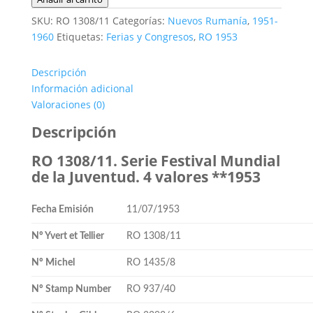
1308/11.
SKU:
RO 1308/11
Categorías:
Nuevos Rumanía
,
1951-
Serie
1960
Etiquetas:
Ferias y Congresos
,
RO 1953
Festival
de
Descripción
la
Información adicional
Juventud.
Valoraciones (0)
4
valores
Descripción
**1953
RO 1308/11. Serie Festival Mundial
cantidad
de la Juventud. 4 valores **1953
Fecha Emisión
11/07/1953
Nº Yvert et Tellier
RO 1308/11
Nº Michel
RO 1435/8
Nº Stamp Number
RO 937/40