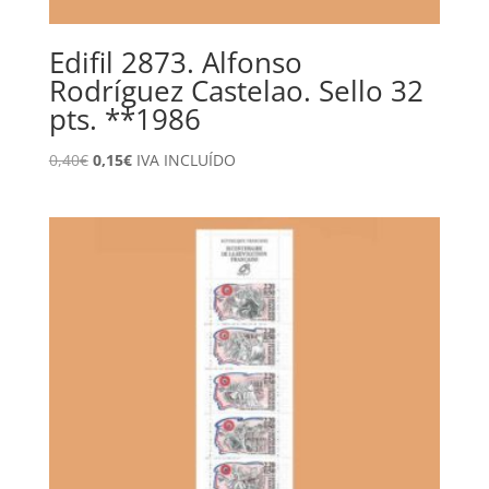
Edifil 2873. Alfonso
Rodríguez Castelao. Sello 32
pts. **1986
El
El
0,40
€
0,15
€
IVA INCLUÍDO
precio
precio
original
actual
era:
es:
0,40€.
0,15€.