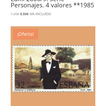
Personajes. 4 valores **1985
El
El
1,25
€
0,50
€
IVA INCLUÍDO
precio
precio
original
actual
era:
es:
¡Oferta!
1,25€.
0,50€.