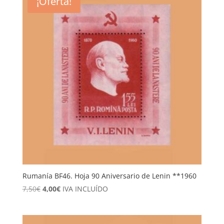
¡Oferta!
Rumanía BF46. Hoja 90 Aniversario de Lenin **1960
El
El
7,50
€
4,00
€
IVA INCLUÍDO
precio
precio
original
actual
era:
es: