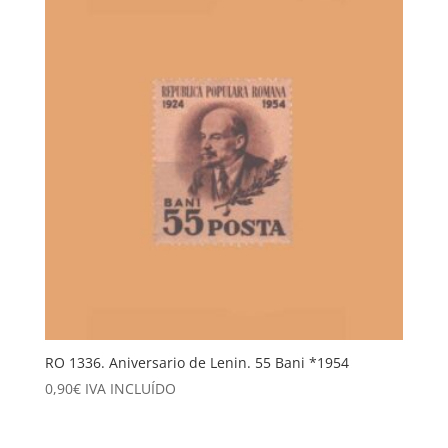
7,50€.
4,00€.
RO 1336. Aniversario de Lenin. 55 Bani *1954
0,90
€
IVA INCLUÍDO